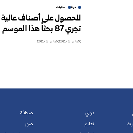
درعا
محليات
للحصول على أصناف عالية الإن
‏تجري 87 بحثاً هذا الموسم
مارس 2, 2025
مارس 2, 2025
دولي
صحافة
رية
تعليم
صور