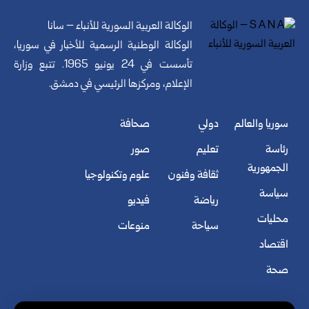
الوكالة العربية السورية للأنباء – سانا
الوكالة الوطنية الرسمية للأخبار في سوريا،
تأسست في 24 يونيو 1965. تتبع وزارة
الإعلام، ومركزها الرئيسي في دمشق.
سوريا والعالم
دولي
صحافة
رئاسة
تعليم
صور
الجمهورية
ثقافة وفنون
علوم وتكنولوجيا
سياسة
رياضة
فيديو
محليات
سياحة
منوعات
اقتصاد
صحة