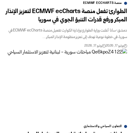
منصة ‏ECMWF ECCHARTS
الطوارئ تفعل منصة ECMWF ecCharts لتعزيز الإنذار
المبكر ورفع قدرات التنبؤ الجوي في سوريا
دمشق-سانا أعلنت وزارة الطوارئ وإدارة الكوارث تفعيل منصة ‏ECMWF ecCharts‏ في
سوريا، في خطوة نوعية تهدف إلى تعزيز منظومة الإنذار المبكر…
يوليو 17, 2026
يوليو 17, 2026
التعاون السياحي والاستثماري