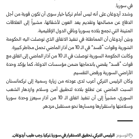
في سوريا.
وشدد أردوغان على أنه ليس أمام تركيا خيار سوى أن تكون قوية من أجل
الدفاع عن مصالحها وتقديم يعد العون لأشقائها، مشيراً إلى العلاقات
المتينة التي تجمع بلاده بسوريا وباقي الدول الإقليمية.
وبيّن أردوغان أن المماطلة في تنفيذ الاتفاق الذي توصلت اليه الحكومة
السّورية وقوات “قسد” في الـ 10 من آذار الماضي تحمل مخاطر كبيرة.
وكانت الحكومة السورية توصلت في الـ 10 من آذار الماضي إلى اتفاق مع
قوات “قسد” يقضي باندماجها ضمن مؤسسات الدولة، كما يؤكد وحدة
الأراضي السورية ورفض التقسيم.
وكان الرئيس التركي أعرب لدى عودته من زيارة رسمية إلى تركمانستان
السبت الماضي عن تطلع بلاده لتحقيق أمن وسلام وازدهار الشعب
السوري، مشيراً إلى أن تنفيذ اتفاق الـ 10 من آذار سيعزز وحدة سوريا
وسلامتها واستقرارها ومسارها نحو مستقبل مزدهر.
الوسوم:
الرئيس التركي
تحقيق الاستقرار في سوريا
تركيا
رجب طيب أردوغان