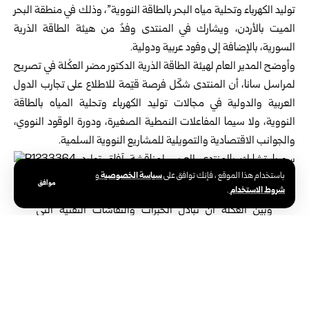
توليد الكهرباء وتحلية مياه البحر بالطاقة النووية”، وذلك في منطقة البحر
الميت بالأردن، ويشارك في المنتدى وفدٌ من هيئة الطاقة الذرية
السورية، بالإضافة إلى وفود عربية ودولية.
وأوضح المدير العام لهيئة الطاقة الذرية الدكتور مضر العكْلة في تصريح
لمراسل سانا، أن المنتدى شكّل فرصة قيّمة للاطلاع على تجارب الدول
العربية والدولية في مجالات توليد الكهرباء وتحلية المياه بالطاقة
النووية، ولا سيما المفاعلات النمطية الصغيرة، ودورة الوقود النووي،
والجوانب الاقتصادية والتمويلية للمشاريع النووية السلمية.
سياسة الخصوصية
باستخدام هذا الموقع ، فإنك توافق على
و
موافق
شروط الاستخدام
.
وبيّن العكلة أن تبادل الخبرات والنقاشات التقنية التي
شهدها المنتدى تسهم في توسيع آفاق التعاون، والاستفادة
من النماذج الناجحة، بما يتناسب مع خصوصية كل دولة
واحتياجاتها.
وقال المدير العام لهيئة الطاقة الذرية: “إن سوريا بعد أكثر من أربعة عشر
عاماً من الحرب التي أثّرت بشكل كبير على بنيتها التحتية ومواردها