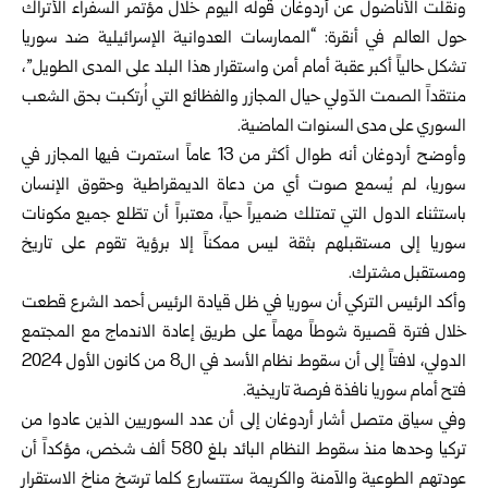
ونقلت الأناضول عن أردوغان قوله اليوم خلال مؤتمر السفراء الأتراك
حول العالم في أنقرة: “الممارسات العدوانية الإسرائيلية ضد سوريا
تشكل حالياً أكبر عقبة أمام أمن واستقرار هذا البلد على المدى الطويل”،
منتقداً الصمت الدّولي حيال المجازر والفظائع التي اُرتكبت بحق الشعب
السوري على مدى السنوات الماضية.
وأوضح أردوغان أنه طوال أكثر من 13 عاماً استمرت فيها المجازر في
سوريا، لم يُسمع صوت أي من دعاة الديمقراطية وحقوق الإنسان
باستثناء الدول التي تمتلك ضميراً حياً، معتبراً أن تطّلع جميع مكونات
سوريا إلى مستقبلهم بثقة ليس ممكناً إلا برؤية تقوم على تاريخ
ومستقبل مشترك.
وأكد الرئيس التركي أن سوريا في ظل قيادة الرئيس أحمد الشرع قطعت
خلال فترة قصيرة شوطاً مهماً على طريق إعادة الاندماج مع المجتمع
الدولي، لافتاً إلى أن سقوط نظام الأسد في ال8 من كانون الأول 2024
فتح أمام سوريا نافذة فرصة تاريخية.
وفي سياق متصل أشار أردوغان إلى أن عدد السوريين الذين عادوا من
تركيا وحدها منذ سقوط النظام البائد بلغ 580 ألف شخص، مؤكداً أن
عودتهم الطوعية والآمنة والكريمة ستتسارع كلما ترسّخ مناخ الاستقرار