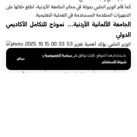
كما قام الوزير الحلبي بجولة في مخابر الجامعة الأردنية، اطلع خلالها على
التجهيزات المتقدمة المستخدمة في العملية التعليمية.
الجامعة الألمانية الأردنية… نموذج للتكامل الأكاديمي
الدولي
سياسة الخصوصية
باستخدام هذا الموقع ، فإنك توافق على
و
موافق
شروط الاستخدام
.
وفي اليوم الثاني من الزيارة قام الوزير الحلبي والوفد المرافق
بجولة على الجامعة الألمانية الأردنية، حيث عقد اجتماعاً مع
رئيسها علاء الحلحولي، تناول تجربة الجامعة في التعليم
التطبيقي والتعاون الدولي، واستكشاف فرص نقل الخبرات
إلى الجامعات السورية.
واطلع الحلبي على مختبرات ومرافق الجامعة، وأساليب التعليم
التطبيقي والتقنيات الحديثة في التدريب العملي، كما استمع إلى شرح
من القائمين على الكليات حول برامج الشراكة الدولية التي تربط الجامعة
بنظيراتها الألمانية، مؤكداً أهمية الاستفادة من هذه التجارب لتطوير