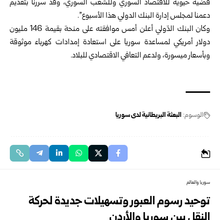
قضية حيوية للاقتصاد السوري وللشعب السوري، وقد سررنا بتقديم
دعمنا لمجلس إدارة البنك الدولي هذا الأسبوع”.
وكان البنك الدّولي أعلن أمس موافقته على منحة بقيمة 146 مليون
دولار أمريكي لمساعدة سوريا على استعادة إمدادات كهرباء موثوقة
وبأسعار ميسورة، ولدعم التعافي الاقتصادي للبلاد.
الوسوم:
البعثة البريطانية لدى سوريا
سوريا والعالم
توحيد رسوم العبور وتسهيلات جديدة لحركة
النقل بين سوريا والأردن