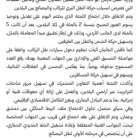
وزارة النقل فارس أبو دية، سبل تفعيل التعاون الثنائي وتذليل العقبات
التي تعترض انسياب حركة النقل البري للركاب والبضائع بين البلدين.
وتم الاتفاق خلال اجتماع اللجنة الذي يختتم اليوم على تعديل وتوحيد
رسوم العبور لتصبح بنسبة 2 بالمئة في كلا البلدين، بعد أن كانت 5
بالمئة لدى الجانب الأردني، وذلك في إطار تطبيق مبدأ المعاملة بالمثل،
وتسهيل حركة الشحن والنقل بين الطرفين.
كما ناقش الجانبان آليات تنظيم دخول سيارات نقل الركاب، واتفقا على
مواصلة التنسيق الفني والإداري بين الجهات المعنية بهدف رفع العدد
المسموح بدخوله يومياً، بما يعكس التحسن في العلاقات الثنائية،
ويسهم في تسهيل حركة المسافرين.
وأكدت اللجنة أهمية التعاون المشترك في تسهيل مرور شاحنات
الترانزيت عبر أراضي البلدين، والعمل على إزالة أي معوقات فنية أو
إجرائية، بما يدعم التبادل التجاري، ويعزز التكامل الاقتصادي الإقليمي.
وفي سياق متصل، تناول الاجتماع ملف الربط السككي بين دمشق
وعمان، وتم الاتفاق على عقد اجتماع فني قريب بين الجهات المختصة
لبحث الجوانب الفنية المتعلقة بإعادة تشغيل الخط الحديدي الحجازي،
على أن يُخصص في مرحلته الأولى لنقل البضائع.