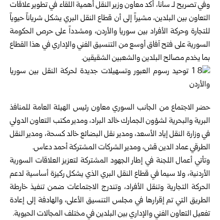
وفي تصريح لـ سانا، أكد معاون وزير النقل أهمية اللقاء في تطوير علاقات
التعاون بين البلدين، مشيراً إلى أن قطاع النقل البري يشكل شرياناً حيوياً
للتجارة وحركة الأفراد بين سوريا والأردن، ومشدداً على حرص الحكومة
السورية على فتح آفاق أوسع من التنسيق الفني والإداري في هذا القطاع
بما يخدم مصالح البلدين والشعبين الشقيقين.
حضر الاجتماع من الجانب السوري معاون رئيس الهيئة العامة للمنافذ
البرية والبحرية لشؤون الجمارك خالد البراد، ومدير مكتب التعاون الدولي
في وزارة النقل إياد الأسعد، ومدير نقل البضائع خالد كسحة، ومدير النقل
الطرقي عماد الدين قش، ومدير الشركات المشتركة أحمد دعاس.
وتأتي أعمال اللجنة في إطار الجهود المشتركة لتعزيز العلاقات السورية
الأردنية، ولا سيما في قطاع النقل البري الذي يشكل ركيزة أساسية لدعم
الحركة التجارية وتنقل الأفراد، وتندرج الاجتماعات ضمن تنفيذ خارطة
الطريق التي تم إقرارها في مجلس التنسيق الأعلى، والهادفة إلى إعادة
تفعيل التعاون الفني والإداري بين البلدين في مختلف المجالات الحيوية.