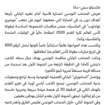
مكسيكو سيتي-سانا
تعرض المنتخب التونسي لخسارة قاسية أمام نظيره الياباني بأربعة
أهداف دون رد، في المباراة التي جمعتهما اليوم على ملعب “مونتيري
غوادلوب” في المكسيك، ضمن منافسات المجموعة السادسة لبطولة
كأس العالم لكرة القدم 2026 المقامة حالياً في الولايات المتحدة
والمكسيك وكندا.
وتكتسب هذه المواجهة طابعاً استثنائياً خاصاً لكونها تحمل الرقم 1000
في تاريخ مباريات بطولة كأس العالم منذ انطلاقتها.
وباغت المنتخب الياباني منافسه التونسي بهدف مبكر سجله اللاعب
دايتشي كامادا في الدقيقة الرابعة من الشوط الأول بعد تسديدة من
مسافة قريبة مستغلاً تمريرة كيتو ناكامورا.
وواصل “الساموراي” الياباني أفضليته الهجومية وسط تراجع وصعوبات
بدنية للمنتخب التونسي، لينجح اللاعب أياسي أويدا في تعزيز التقدم
بالهدف الثاني في الدقيقة 30 إثر هجمة مرتدة سريعة وتمريرة حاسمة
من كو إيتاكورا، لينتهي الشوط الأول بتقدم اليابان بهدفين نظيفين.
وفي الشوط الثاني، حاول المنتخب التونسي تقليص الفارق وأهدر لاعبه