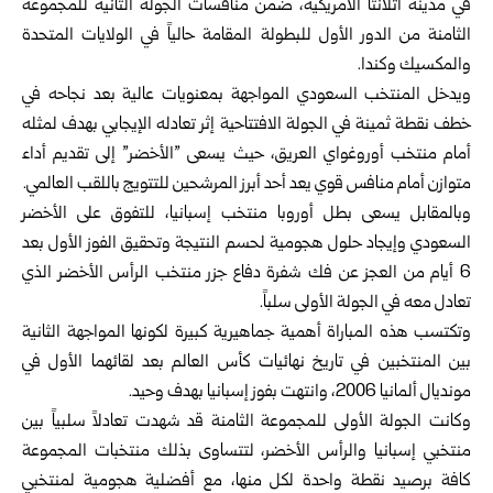
في مدينة أتلانتا الأمريكية، ضمن ‏منافسات الجولة الثانية للمجموعة
الثامنة من الدور الأول ‏للبطولة المقامة حالياً في الولايات المتحدة
والمكسيك وكندا‎.‎
ويدخل المنتخب السعودي المواجهة بمعنويات عالية بعد نجاحه ‏في
خطف نقطة ثمينة في الجولة الافتتاحية إثر تعادله الإيجابي ‏بهدف لمثله
أمام منتخب أوروغواي العريق، حيث يسعى ‌‏”الأخضر” إلى تقديم أداء
متوازن أمام منافس قوي يعد أحد ‏أبرز المرشحين للتتويج باللقب العالمي‎.
وبالمقابل يسعى بطل أوروبا منتخب إسبانيا، للتفوق على ‏الأخضر
السعودي وإيجاد حلول هجومية لحسم النتيجة وتحقيق ‏الفوز الأول بعد
6 أيام من العجز عن فك شفرة دفاع جزر ‏منتخب الرأس الأخضر الذي
تعادل معه في الجولة الأولى ‏سلباً‎ .‎
وتكتسب هذه المباراة أهمية جماهيرية كبيرة لكونها المواجهة ‏الثانية
بين المنتخبين في تاريخ نهائيات كأس العالم بعد لقائهما ‏الأول في
مونديال ألمانيا 2006، وانتهت بفوز إسبانيا بهدف ‏وحيد‎.‎
وكانت الجولة الأولى للمجموعة الثامنة قد شهدت تعادلاً سلبياً ‏بين
منتخبي إسبانيا والرأس الأخضر، لتتساوى بذلك منتخبات ‏المجموعة
كافة برصيد نقطة واحدة لكل منها، مع أفضلية ‏هجومية لمنتخبي