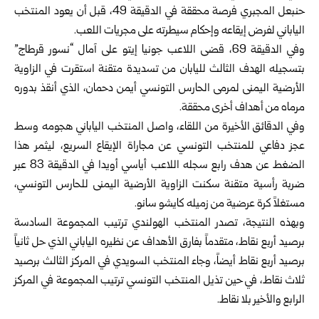
حنبعل المجبري فرصة محققة في الدقيقة 49، قبل أن يعود المنتخب
الياباني لفرض إيقاعه وإحكام سيطرته على مجريات اللعب.
وفي الدقيقة 69، قضى اللاعب جونيا إيتو على آمال “نسور قرطاج”
بتسجيله الهدف الثالث لليابان من تسديدة متقنة استقرت في الزاوية
الأرضية اليمنى لمرمى الحارس التونسي أيمن دحمان، الذي أنقذ بدوره
مرماه من أهداف أخرى محققة.
وفي الدقائق الأخيرة من اللقاء، واصل المنتخب الياباني هجومه وسط
عجز دفاعي للمنتخب التونسي عن مجاراة الإيقاع السريع، ليثمر هذا
الضغط عن هدف رابع سجله اللاعب أياسي أويدا في الدقيقة 83 عبر
ضربة رأسية متقنة سكنت الزاوية الأرضية اليمنى للحارس التونسي،
مستغلاً كرة عرضية من زميله كايشو سانو.
وبهذه النتيجة، تصدر المنتخب الهولندي ترتيب المجموعة السادسة
برصيد أربع نقاط، متقدماً بفارق الأهداف عن نظيره الياباني الذي حل ثانياً
برصيد أربع نقاط أيضاً، وجاء المنتخب السويدي في المركز الثالث برصيد
ثلاث نقاط، في حين تذيل المنتخب التونسي ترتيب المجموعة في المركز
الرابع والأخير بلا نقاط.