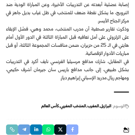
إصابة عضلية أبعدته عن التدريبات الأخيرة، وعن المباراة الودية ضد
النرويج، ما يشكل نقطة ضعف للمنتخب في ظل غياب بديل جاهز في
مركز الجناح الأيسر.
وذكرت تقارير صحفية أن مدرب المنتخب، محمد وهبي، فضّل الإبقاء
على الزلزولي على أمل تعافيه قبل المباراة الثالثة في الدور الأول أمام
هايتي في الـ 25 من حزيران، ضمن منافسات المجموعة الثالثة، أو قبل
مباريات الأدوار الإقصائية.
في المقابل، شارك مدافع مرسيليا الفرنسي نايف أكرد في التدريبات
بشكل طبيعي، إلى جانب مدافع باريس سان جيرمان أشرف حكيمي،
ومهاجم ريال مدريد الإسباني إبراهيم دياز.
الوسوم:
البرازيل
المغرب
المنتخب المغربي
كأس العالم