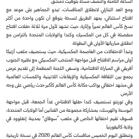
الساعة الثامنة والنصف مساءً بتوقيت
دمشق
.
ومع العد التنازلي لانطلاق المنافسات، تبدو الجماهير على موعد مع
افتتاح استثنائي، يمهد الطريق لنسخة يتوقع أن تكون واحدة من أكثر
نسخ كأس العالم تميزاً وإثارة، حيث تشهد لأول مرة ثلاثة حفلات افتتاح
منفصلة في كل من المكسيك وكندا والولايات المتحدة بالتزامن مع
انطلاق مبارياتها الأولى في البطولة.
وتبدأ الاحتفالات من العاصمة المكسيكية، حيث يستضيف ملعب أزتيكا
أولى مراسم الافتتاح قبل مواجهة المنتخب المكسيكي مع نظيره الجنوب
أفريقي في المباراة الافتتاحية، وتسعى اللجنة المنظمة إلى تقديم عرض
يجمع بين الثقافة المكسيكية والإيقاعات اللاتينية واللمسات العالمية
في مشهد احتفالي يواكب مكانة كأس العالم كأكبر حدث رياضي على وجه
الأرض.
وفي تورنتو تستضيف كندا حفلها الافتتاحي غداً الجمعة، قبل مواجهة
البوسنة والهرسك، بمشاركة مجموعة من الفنانين أما الولايات المتحدة،
فسوف تقيم احتفالها الخاص في ملعب “سوفاي” بمدينة إنغلوود في
ولاية كاليفورنيا.
وتنطلق اليوم الخميس منافسات كأس العالم 2026 في نسخة تاريخية