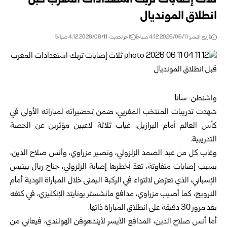
ثلاث إصابات تربك استعدادات المغرب قبل
انطلاق المونديال
تاريخ النشر: 2026/06/11 4:12 صباحًا
اخر تحديث: 2026/06/11 4:12 صباحًا
واشنطن-سانا
شهدت تدريبات المنتخب المغربي، ضمن تحضيراته لمباراته الأولى في
كأس العالم أمام البرازيل، غياب ثلاثة لاعبين مؤثرين عن الحصة
التدريبية.
وغاب كل من عبد الصمد الزلزولي، ونصير مزراوي، وأنس صلاح الدين،
بسبب إصابات متفاوتة، تعدّ أخطرها إصابة الزلزولي، جناح ريال بيتيس
الإسباني، الذي تعرّض لالتواء في الركبة اليمنى خلال المباراة الودية أمام
النرويج، كما أصيب مزراوي، مدافع مانشستر يونايتد الإنكليزي، في كتفه
بعد مرور 30 دقيقة على انطلاق المباراة ذاتها.
أما أنس صلاح الدين، المدافع الأيسر لأيندهوفن الهولندي، فيعاني من