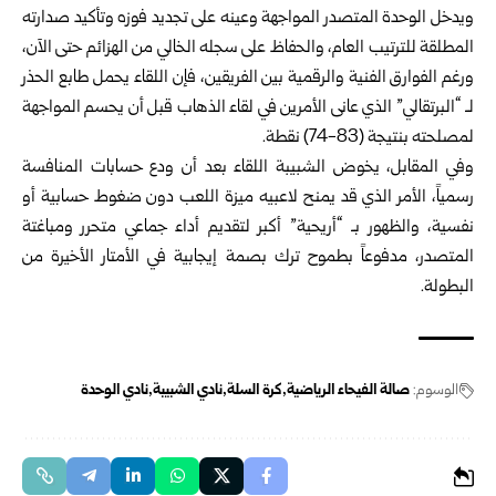
ويدخل الوحدة المتصدر المواجهة وعينه على تجديد فوزه وتأكيد صدارته
المطلقة للترتيب العام، والحفاظ على سجله الخالي من الهزائم حتى الآن،
ورغم الفوارق الفنية والرقمية بين الفريقين، فإن اللقاء يحمل طابع الحذر
لـ “البرتقالي” الذي عانى الأمرين في لقاء الذهاب قبل أن يحسم المواجهة
لمصلحته بنتيجة (83-74) نقطة.
وفي المقابل، يخوض الشبيبة اللقاء بعد أن ودع حسابات المنافسة
رسمياً، الأمر الذي قد يمنح لاعبيه ميزة اللعب دون ضغوط حسابية أو
نفسية، والظهور بـ “أريحية” أكبر لتقديم أداء جماعي متحرر ومباغتة
المتصدر، مدفوعاً بطموح ترك بصمة إيجابية في الأمتار الأخيرة من
البطولة.
الوسوم:
صالة الفيحاء الرياضية
كرة السلة
نادي الشبيبة
نادي الوحدة