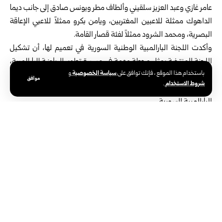
عامر غازي وعبد العزيز سلقيني وألطاف مطر ويونس صادق إلى جانب ديما
‏الداهوك ممثلة للاعبين المغتربين، ويامن بكرو ممثلاً للاعبي الإعاقة
البصرية، ومحمد الشرود ‏ممثلاً لفئة قصار القامة.‏
وأكدت اللجنة البارالمبية الوطنية السورية في تعميم لها، أن تشكيل
اللجنة المنتخبة يمثل محطة ‏مهمة في مسيرة تطوير الرياضة البارالمبية،
سياسة الخصوصية
باستخدام هذا الموقع ، فإنك توافق على
و
ويجسد مبادئ الشفافية والشراكة، وتمكين الرياضيين ‏من المشاركة
موافق
شروط الاستخدام
.
الفاعلة في رسم السياسات والبرامج التي تسهم في الارتقاء بالرياضة
البارالمبية ‏السورية.‏
الوسوم:
اللجنة البارالمبية الوطنية السورية