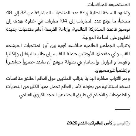
المستضيفة للمنافسات‎.‎
وتشهد النسخة الحالية زيادة عدد المنتخبات المشاركة من 32 إلى ‌‏48
منتخباً، ما يرفع عدد المباريات إلى 104 مباريات في خطوة ‏تهدف إلى
توسيع قاعدة المشاركة العالمية، وإتاحة الفرصة أمام ‏منتخبات جديدة
للظهور على الساحة الدولية‎.‎
وتترقب الجماهير العالمية منافسة قوية بين أبرز المنتخبات ‏المرشحة
للقب وفي مقدمتها الأرجنتين حاملة اللقب، إلى جانب ‏البرتغال وإنكلترا
وفرنسا والبرازيل وإسبانيا، في بطولة يتوقع أن ‏تشهد حضوراً جماهيرياً
وإعلامياً غير مسبوق‎.‎
ومع اقتراب صافرة البداية يترقب الملايين حول العالم انطلاق ‏منافسات
نسخة استثنائية من بطولة كأس العالم تحمل معها الكثير ‏من التحديات
والطموحات والأحلام في طريق البحث عن المجد ‏الكروي العالمي‎.‎
الوسوم:
كأس العالم لكرة القدم ‌‏2026