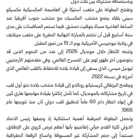
وباستضافة مشتركة بين ثلاث دول‎.‎
وتفتتح البطولة على ملعب أستيكا في العاصمة المكسيكية مكسيكو
‏سيتي بلقاء يجمع منتخب المكسيك مع منتخب جنوب أفريقيا عند
‏الساعة العاشرة مساءً بتوقيت دمشق، فيما تستمر المنافسات على ‏مدى
ستة أسابيع قبل أن تختتم بالمباراة النهائية المقررة على ملعب ‏ميتلايف
في ولاية نيوجيرسي الأمريكية يوم الـ 19 من تموز المقبل‎.‎
وتتجه الأنظار خلال مونديال 2026 إلى عدد من النجوم الذين ‏قد
يخوضون آخر ظهور لهم على المسرح العالمي، وفي مقدمتهم ‏الأرجنتيني
ليونيل ميسي، الذي يسعى إلى قيادة بلاده للاحتفاظ ‏باللقب العالمي الذي
أحرزته في نسخة 2022‎.
ويطمح البرتغالي كريستيانو رونالدو إلى قيادة منتخب بلاده نحو ‏أول لقب
في تاريخ مشاركاته بالمونديال، كما تأمل إنكلترا بقيادة ‏مهاجمها هاري كين
في إنهاء انتظار دام 60 عاماً لتحقيق لقب ‏دولي ثان منذ تتويجها عام
1966‎.
وتحمل البطولة المرتقبة أهمية استثنائية إذ وصفها رئيس الاتحاد
‏الدولي لكرة القدم جياني إنفانتينو بأنها أعظم عرض كروي على ‏الإطلاق،
مستنداً إلى حجم المشاركة غير المسبوقة واتساع الرقعة ‏الجغرافية