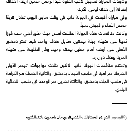
وشهدت المباراة تسجيل لاعب الفتوة عبد الرحمن حسين أربعة أهداف
إضافة إلى هدف ليحيى الكرك.
وفي مباراة أقيمت في الجولة ذاتها في وقت سابق اليوم، تعادل فريقا
حمص الفداء والجيش سلباً.
وكانت منافسات هذه الجولة انطلقت أمس حيث حقق أهلي حلب فوزاً
ثميناً على ضيفه جبلة بهدفين مقابل هدف واحد، فيما تعثر دمشق
الأهلي على أرضه أمام حطين بهدف وحيد، وفاز الطليعة على ضيفه
الحرية بهدف دون رد.
وتختتم منافسات الجولة ذاتها الإثنين بثلاث مواجهات، تجمع الأولى
الشرطة مع أمية في ملعب الفيحاء بدمشق، والثانية الشعلة مع الكرامة
في ملعب الجلاء بدمشق، والثالثة تشرين مع الوحدة في ملعب اللاذقية
البلدي.
الوسوم:
الدوري الممتاز لكرة القدم
فريق خان شيخون
نادي الفتوة