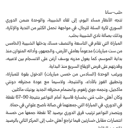
حلب-سانا
تتجه الأنظار مساء اليوم، إلى لقاء الشبيبة، والوحدة ضمن الدوري
السوري لكرة السلة للرجال، في مواجهة تحمل الكثير من الندية والإثارة،
وذلك بصالة نادي الشبيبة بحلب.
المباراة التي تقام في التاسعة والنصف مساءً، يدخلها الشبيبة (الخامس
من ست مباريات) مدعوماً بعاملي الأرض، والجمهور، وأدائه المتوازن منذ
بداية الموسم، كما يعول مدربه يوسف أزغن على الانسجام بين لاعبيه،
وقدرتهم على فرض الإيقاع السريع منذ البداية.
ويرغب الوحدة (السادس من خمس مباريات) الدخول بقوة للمباراة،
وتحقيق الفوز بالأداء، والنتيجة، ولاسيما مع عودة محترفه دونتي
ماكجيل، ونجمه جوي زلعوم، وانضمام محترفه الجديد يونيك ماكلين.
وكان أهلي حلب مُني بخسارة قاسية أمام النواعير بنتيجة 90-67 نقطة
في الدوري، في المباراة التي جمعتهما في صالة ناصح علواني في حماة.
ويتصدر النواعير ترتيب فرق الدوري برصيد 12 نقطة جمعها من خمسة
انتصارات مقابل خسارتين فيما تراجع أهلي حلب إلى المركز الثاني بالرصيد