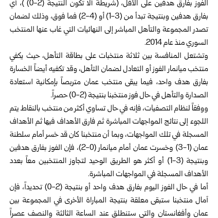
الفوز بفارق هدفين على الأقل، (شريطة ألا تكون النتيجة (2-0) )، أي
بفارق هدفين وبنتيجة تبدأ من (3-1) أو (4-2) فما فوق، وذلك لضمان
تصدر المجموعة والتأهل المباشر إلى النهائيات التي غاب عنها المنتخب
السوري منذ عام 2014.
وتشتعل المنافسة بين ثلاثة منتخبات على بطاقة التأهل، حيث يكفي
منتخب ميانمار الفوز أو التعادل لضمان التأهل، وقد تكفيه أيضاً الخسارة
بفارق هدف واحد، فيما يبقى منتخب عمان متربصاً بإمكانية استعادة
الصدارة والتأهل في حال فوز منتخبنا بنتيجة (2-0) حصراً.
ووفقاً لنظام التصفيات، فإنه في حال تساوي أكثر من منتخب بالنقاط يتم
اللجوء إلى نتائج المواجهات المباشرة ثم فارق الأهداف فيها ثم الأهداف
المسجلة في تلك المواجهات، وبما أن منتخبنا كان قد خسر أمام سلطنة
عمان (1-3) وخسرت عمان أمام ميانمار (0-2)، فإن الفوز بفارق هدفين
وبنتيجة (3-1) أو أكثر هو الطريق الوحيد لتجاوز المنتخبين معاً بعدد
الأهداف المسجلة في المواجهات المباشرة.
أما في حال الفوز اليوم بفارق هدف واحد أو بنتيجة (2-0) تحديداً، فإن
آمال منتخبنا ستبقى معلقة بنتيجة المباراة الأخرى في المجموعة بين
عمان وأفغانستان والتي ستنطلق عند الساعة الثالثة والنصف عصراً