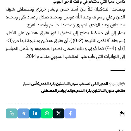
كأس آسيا التي ستقام في وقت لاحق اليوم.
وضمت التشكيلة كلاً من أسد حسن وبشار حريري ومصطفى شرف
الدين وعلي وسوف وعبد الله عوض ومحمد صلال وعماد بكور ومحمد
مصطفى وعبد الهادي الحريري ومحمد الجاسم وأحمد الفرج.
يشار إلى أن منتخبنا يحتاج إلى تحقيق الفوز بفارق هدفين على الأقل،
(شريطة ألا تكون النتيجة (2-0) )، أي بفارق هدفين وبنتيجة تبدأ من (3-
1) أو (4-2) فما فوق، وذلك لضمان تصدر المجموعة والتأهل المباشر
إلى النهائيات التي غاب عنها المنتخب السوري منذ عام 2014.
الوسوم:
المدير الفني لمنتخب سوريا للناشئين بكرة القدم
كأس آسيا
منتخب سوريا للناشئين بكرة القدم
ميانمار
ياسر المصطفى