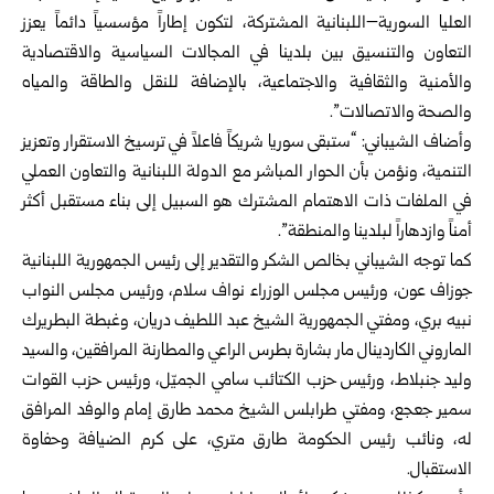
العليا السورية–اللبنانية المشتركة، لتكون إطاراً مؤسسياً دائماً يعزز
التعاون والتنسيق بين بلدينا في المجالات السياسية والاقتصادية
والأمنية والثقافية والاجتماعية، بالإضافة للنقل والطاقة والمياه
والصحة والاتصالات”.
وأضاف الشيباني: “ستبقى سوريا شريكاً فاعلاً في ترسيخ الاستقرار وتعزيز
التنمية، ونؤمن بأن الحوار المباشر مع الدولة اللبنانية والتعاون العملي
في الملفات ذات الاهتمام المشترك هو السبيل إلى بناء مستقبل أكثر
أمناً وازدهاراً لبلدينا والمنطقة”.
كما توجه الشيباني بخالص الشكر والتقدير إلى رئيس الجمهورية اللبنانية
جوزاف عون، ورئيس مجلس الوزراء نواف سلام، ورئيس مجلس النواب
نبيه بري، ومفتي الجمهورية الشيخ عبد اللطيف دريان، وغبطة البطريرك
الماروني الكاردينال مار بشارة بطرس الراعي والمطارنة المرافقين، والسيد
وليد جنبلاط، ورئيس حزب الكتائب سامي الجميّل، ورئيس حزب القوات
سمير جعجع، ومفتي طرابلس الشيخ محمد طارق إمام والوفد المرافق
له، ونائب رئيس الحكومة طارق متري، على كرم الضيافة وحفاوة
الاستقبال.