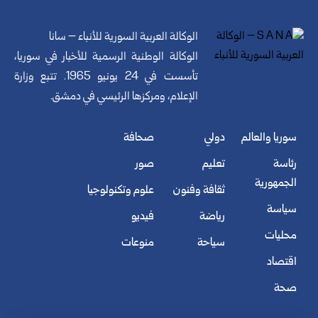
الوكالة العربية السورية للأنباء – سانا
الوكالة الوطنية الرسمية للأخبار في سوريا،
تأسست في 24 يونيو 1965. تتبع وزارة
الإعلام، ومركزها الرئيسي في دمشق.
سوريا والعالم
دولي
صحافة
رئاسة
تعليم
صور
الجمهورية
ثقافة وفنون
علوم وتكنولوجيا
سياسة
رياضة
فيديو
محليات
سياحة
منوعات
اقتصاد
صحة