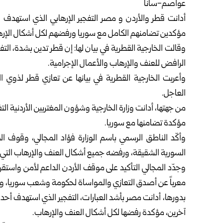
عواصم-سانا
أدانت قطر والأردن و مصر التفجير الإرهابي الذي استهدف 
مؤكدين تضامنهم الكامل مع سوريا ورفضهم لكل أشكال الإرها
وقالت الخارجية القطرية في بيان لها: إن قطر تدين بشدة، الت
الرافض للعنف والإرهاب والأعمال الإجرامية.
وأعربت الخارجية القطرية في بيانها عن تعازي قطر لذوي 
العاجل.
من جهتها، أدانت وزارة الخارجية وشؤون المغتربين الأردنية ا
مؤكدة تضامنها مع سوريا.
وأكّد الناطق الرسمي باسم الوزارة فؤاد المجالي، وقوف 
السورية الشقيقة، ورفضه جميع أشكال العنف والإرهاب التي ت
وجدّد المجالي التأكيد على موقف الأردن الداعم لأمن واستقر
معرباً عن أصدق التعازي والمواساة لحكومة وشعب سوريا، ولأُس
بدورها، أدانت مصر بأشد العبارات، التفجير الذي استهدف أح
آخرين، مؤكدة رفضها لكل أشكال العنف والإرهاب.