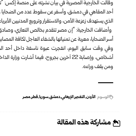
وقالت الخارجية المصرية في بيان نشرته على منصة إكس: “تدي
أحد المقاهي في دمشق، وأسفر عن سقوط عدد من الضحايا وا
الذي يستهدف زعزعة الأمن، والاستقرار وترويع المدنيين الأبرياء
وأضافت الخارجية: “إن مصر تتقدم بخالص التعازي، وصادق ال
أسر الضحايا، معربة عن تمنياتها بالشفاء العاجل لكافة المصابي
أشخاص، وإصابة 22 آخرين بجروح، فيما أشارت و
ومن يقف وراءه.
الوسوم:
الأردن
التفجير الإرهابي
دمشق
سوريا
قطر
مصر
مشاركة هذه المقالة