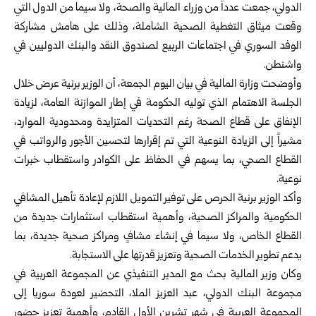
الدولي، جمعت عدداً من وزراء المالية والصحة، ولا سيما من الدول التي
وقعت ميثاق التغطية الصحية الشاملة، وذلك على هامش مشاركة
الوفد السوري في اجتماعات الربيع لصندوق النقد والبنك الدوليين في
واشنطن.
وأوضحت وزارة المالية في بيان اليوم الجمعة، أن الوزير برنية عرض خلال
الجلسة الاهتمام الذي توليه الحكومة في إطار الموازنة العامة، لزيادة
الإنفاق على قطاع الصحة رغم التحديات المتزايدة ومحدودية الموارد،
مشيراً إلى الزيادة النوعية التي تم إقرارها لتحسين الأجور والرواتب في
القطاع الصحي، بما يسهم في الحفاظ على الكوادر واستقطاب خبرات
نوعية.
وأكد الوزير برنية الحرص على توفير التمويل اللازم لإعادة تأهيل المشافي
الحكومية والمراكز الصحية، وأهمية استقطاب استثمارات جديدة من
القطاع الخاص، ولا سيما في إنشاء مشافٍ ومراكز صحية جديدة، بما
يدعم تطوير الخدمات الصحية وتعزيز قدرتها على الاستجابة.
وكان وزير المالية بحث مع المدير التنفيذي عن المجموعة العربية في
مجموعة البنك الدولي، عبد العزيز الملا، التحضير لعودة سوريا إلى
المجموعة العربية في شهر تشرين الأول القادم، وأهمية تعزيز حضور