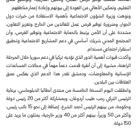
القادمة تتطلب توفير فرص العمل، وتأمين التدريب، وتوسيع نطاق
التعليم، وتمكين الأهالي من العودة إلى بيوتهم وإعادة إعمار مناطقهم.
ونوهت وزيرة الشؤون الاجتماعية بأهمية الاستفادة من خبرات دول
الجوار، وضرورة توفير فرص عمل للعائدين من الخارج وتعزيز التعاون،
مشددة على أن الأمن يرتبط بالحماية الاجتماعية وتوفير الفرص، وأن
المجتمع المدني شريك أساسي في دعم المشاريع الاجتماعية وتحقيق
استقرار اجتماعي مستدام.
وأكدت قبوات أهمية الدور الذي تؤديه تركيا في دعم
سوريا
خلال المرحلة
الراهنة، مشيرة إلى أن أنقرة قدمت دعماً مهماً في مجالات المساعدات
الإنسانية والمفاوضات، ودمشق تقدر هذا الدعم الذي يعكس عمق
العلاقات بين البلدين.
وانطلقت اليوم النسخة الخامسة من منتدى أنطاليا الدبلوماسي، برعاية
الرئيس التركي رجب طيب أردوغان، وبمشاركة أكثر من 20 رئيس دولة
وحكومة، من بينهم الرئيس أحمد الشرع، إضافة إلى نحو 15 نائب رئيس،
وأكثر من 50 وزيراً، بينهم أكثر من 40 وزير خارجية، يمثلون ما يزيد على
150 دولة.