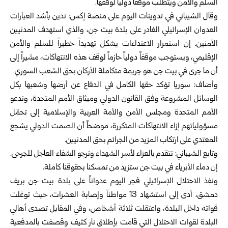
السلم والأمن ويتطلب موقفاً دولياً لوقفها.
وقال
الشيباني
في تدوينات اليوم على منصة إكس: ندين بأشد العبارات
العدوان الإسرائيلي الغادر على بلدة بيت جن، والذي استهدف المدنيين
الآمنين. إن استمرار الاعتداءات يشكل تهديداً خطيراً للسلم والأمن
الإقليمي، ويستوجب موقفاً دولياً حازماً لوقف هذه الانتهاكات، مشيراً إلى
أن ما جرى في بيت جن هو جريمة متكاملة الأركان بحق الشعب السوري.
وأضاف:
سوريا
تؤكد حقها الكامل في الدفاع عن أرضها وشعبها بكل
الوسائل المشروعة وفق القانون الدولي وميثاق الأمم المتحدة، وندعو
الأمم المتحدة ومجلس الأمن والأمة العربية والإسلامية إلى تحمّل
مسؤولياتهم إزاء الانتهاكات المتكررة، موضحاً أن الصمت الدولي يشجع
المعتدي على ارتكاب المزيد من الجرائم بحق المدنيين.
وتابع الشيباني: نتقدم بالعزاء لأسر الشهداء ونرجو الشفاء العاجل للجرحى.
إن دماء الأبرياء في بيت جن ستزيد من تمسكنا بحقوقنا كاملة.
ونفذ الاحتلال الإسرائيلي فجر اليوم عدواناً على بلدة بيت جن بريف
دمشق، أدى إلى استشهاد 13 مواطناً وإصابة العشرات، حيث توغلت
قواته داخل البلدة، واعتقلت ثلاثة أشخاص، وفي المقابل تصدى أهالي
البلدة لقوات الاحتلال التي قامت بإطلاق نار كثيف وقصفت بالمدفعية