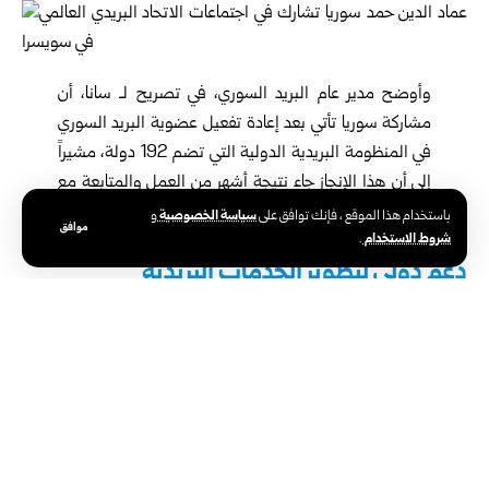
وأوضح مدير عام البريد السوري، في تصريح لـ سانا، أن
مشاركة
سوريا
تأتي بعد إعادة تفعيل عضوية البريد السوري
في المنظومة البريدية الدولية التي تضم 192 دولة، مشيراً
إلى أن هذا الإنجاز جاء نتيجة أشهر من العمل والمتابعة مع
المكتب الدولي في سويسرا، تُوِّج بالنجاح خلال المؤتمر
سياسة الخصوصية
باستخدام هذا الموقع ، فإنك توافق على
و
موافق
شروط الاستخدام
.
البريدي العالمي الثامن والعشرين في دبي 2025.
دعم دولي لتطوير الخدمات البريدية
وعلى هامش الاجتماعات، عقد المدير العام للبريد السوري
لقاءً رسمياً مع المدير العام للاتحاد البريدي العالمي ماساهيكو
ميتوكي، تم خلاله بحث واقع العمل البريدي في سوريا وخطة