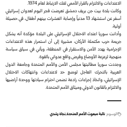
الاعتداءات والالتزام بالقرار الأممي لفك الارتباط لعام 1974.
وكانت بلدة بيت جن بريف دمشق تعرضت فجر اليوم لعدوان إسرائيلي
أسفر عن استشهاد 13 مدنياً وإصابة العشرات بينهم أطفال، في حصيلة
أولية.
وأدانت سوريا اعتداء الاحتلال الإسرائيلي على البلدة مؤكدة أنه يشكل
جريمة حرب مكتملة الأركان، مشيرة إلى أن استمرار هذه الاعتداءات
الإجرامية يهدد الأمن والاستقرار في المنطقة، ويأتي في سياق سياسة
منهجية لزعزعة الأوضاع وفرض واقع عدواني بالقوة.
وجددت سوريا مطالبتها مجلس الأمن والأمم المتحدة وجامعة الدول
العربية بالتحرك العاجل لوضع حد لاعتداءات وانتهاكات الاحتلال
الإسرائيلي، واتخاذ إجراءات رادعة تضمن احترام سيادتها ووحدة أراضيها
والالتزام بالقانون الدولي وميثاق الأمم المتحدة.
الوسوم:
نائبة مبعوث الأمم المتحدة
نجاة رشدي