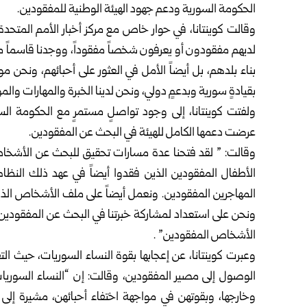
الحكومة السورية ودعم جهود الهيئة الوطنية للمفقودين.
وقالت كوينتانا، في حوار خاص مع مركز أخبار الأمم المتحد
لديهم مفقودون أو يعرفون شخصاً مفقوداً، ووجدنا قاسماً مش
بناء بلدهم، بل أيضاً الأمل في العثور على أحبائهم، ون
بقيادةٍ سورية وبدعمٍ دولي، ونحن لدينا الخبرة والمهارات وال
ولفتت كوينتانا، إلى وجود تواصلٍ مستمرٍ مع الحكومة ال
عرضت دعمها الكامل للهيئة في البحث عن المفقودين.
وقالت: ” لقد فتحنا عدة مسارات تحقيق للبحث عن الأشخاص 
الأطفال المفقودين الذين فقدوا أيضاً في عهد ذلك النظام
المهاجرين المفقودين. ونعمل أيضاً على ملف الأشخاص الذين
ونحن على استعداد لمشاركة خبرتنا في البحث عن المفقودين 
الأشخاص المفقودين” .
وعبرت كوينتانا، عن إعجابها بقوة النساء السوريات، حيث 
الوصول إلى مصير المفقودين، وقالت: إن “النساء السوريات
وخارجها، وبقوتهن في مواجهة اختفاء أحبائهن، مشيرة إلى 