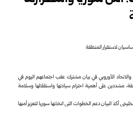
 والاتحاد الأوروبي في بيان مشترك عقب اجتماعهم اليوم في
طقة، مشددين على أهمية احترام سيادتها واستقلالها وسلامة
جي أكد البيان دعم الخطوات التي اتخذتها سوريا لتعزيز أمنها
لة وترسيخ سيادة القانون، بما يحقق تطلعات جميع مكونات
ار سوريا، ورحب بخارطة الطريق السورية لحل الأزمة في محافظة