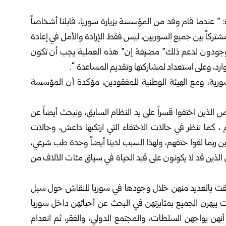
ة: ” عندما قام وفد من المؤسسة بزيارة
سوريا
، قابلنا أشخاصاً
تركاً بين جميع السوريين، ليس فقط الإرادة والأمل في إعادة
حن موجودون لدعم ذلك” مضيفة إن” هذه العملية يجب أن تكون
موارد، وعلى استعداد لمشاركتها وتقديم المساعدة “.
سورية، ومع الهيئة الوطنية للمفقودين، مؤكدة أن المؤسسة
الذين اختفوا قسراً على يد النظام السابق، ونبحث أيضاً عن
 ، كما ننظر في حالات الاختفاء التي ارتكبها داعش، وحالات
 ربما لقوا حتفهم، ولهذا السبب لدينا أيضاً وحدة طب شرعي،
الذين قد لا يكونون على قيد الحياة في سياق مئات الآلاف من
التقت بالعديد منهن خلال وجودها في سوريا للنقاش حول سبل
 يبهرن الجميع بمثابرتهن في البحث عن أحبائهن داخل سوريا
أنهن يواجهن السلطات، والمجتمع الدولي، والفقر، ثم انعدام