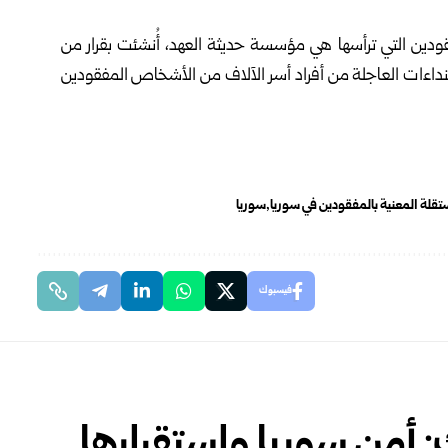
قودين التي ترأسها هي مؤسسة حديثة العهد، أُنشئت بقرار من
أمم المتحدة في حزيران 2023 استجابة للنداءات العاجلة من أفراد أسر الآلاف من الأشخاص المفقودين
قلة المعنية بالمفقودين في سوريا
سوريا
فيسبوك
 أمن سوريا واستقرارها