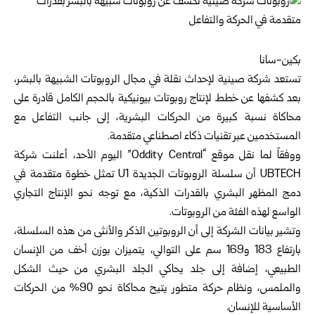
بكين-سانا
تستعد شركة صينية لإحداث نقلة في مجال الروبوتات الشبيهة بالبشر،
بعد كشفها عن خطط لإنتاج روبوتات بيونيكية بالحجم الكامل قادرة على
محاكاة نسبة كبيرة من الحركات البشرية، إلى جانب التفاعل مع
المستخدمين عبر تقنيات ذكاء اصطناعي متقدمة.
ووفقاً لما نقل موقع “Oddity Central” اليوم الأحد، أعلنت شركة
UBTECH أن سلسلة الروبوتات الجديدة U1 تمثل خطوة متقدمة في
دمج المظهر البشري بالقدرات الذكية، مع توجه نحو الإنتاج التجاري
الواسع لهذه الفئة من الروبوتات.
وتشير بيانات الشركة إلى أن الروبوتين الذكر والأنثى من هذه السلسلة،
بارتفاع 183 و169 سم على التوالي، يتميزان بوزن أخف من الإنسان
الطبيعي، إضافة إلى جلد يحاكي الجلد البشري من حيث الشكل
والملمس، ونظام حركة متطور يتيح محاكاة نحو 90% من الحركات
الأساسية للإنسان.