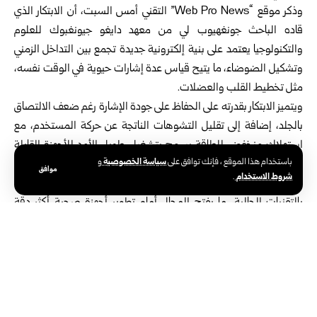
وذكر موقع “Web Pro News” التقني أمس السبت، أن الابتكار الذي
قاده الباحث جونغهيوب لي من معهد دايغو جيونغبوك للعلوم
والتكنولوجيا يعتمد على بنية إلكترونية جديدة تجمع بين التداخل الزمني
وتشكيل الضوضاء، ما يتيح قياس عدة إشارات حيوية في الوقت نفسه،
مثل تخطيط القلب والعضلات.
ويتميز الابتكار بقدرته على الحفاظ على جودة الإشارة رغم ضعف الالتصاق
بالجلد، إضافة إلى تقليل التشوهات الناتجة عن حركة المستخدم، مع
استهلاك منخفض للطاقة يسمح بتشغيل طويل الأمد للأجهزة القابلة
سياسة الخصوصية
باستخدام هذا الموقع ، فإنك توافق على
و
للارتداء.
موافق
شروط الاستخدام
.
وأشار الباحثون إلى أن هذه الخصائص تمنح الشريحة أداءً متقدماً مقارنة
بالتقنيات الحالية، ما يفتح المجال أمام تطوير أجهزة صحية أكثر دقة
وكفاءة في مراقبة المؤشرات الحيوية بشكل مستمر.
وتعاني الساعات الذكية عادةً من تراجع الدقة عند عدم إحكام ملامسة
المستشعر للجلد، وهي المشكلة التي يسهم هذا الابتكار في معالجتها،
مع توقعات بتوسيع استخدامه في الأجهزة الطبية القابلة للارتداء
مستقبلاً.