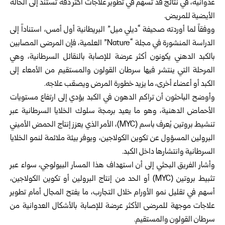
عدوانية، في نتائج قد تسهم في تطوير علاجات أكثر دقة تستند إلى الحالة
الأيضية للمريض.
ووفقاً لما أوردته صحيفة “ديلي ميل” البريطانية أول أمس، استناداً إلى
الدراسة المنشورة في مجلة “Nature” العلمية، فإن المرضى المصابين
بالكبد الدهني يكونون أكثر عرضة للإصابة بالنقائل السرطانية، وهي
المرحلة التي ينتشر فيها سرطان القولون والمستقيم من الأمعاء إلى
الكبد أو أعضاء أخرى، ما يزيد خطورة المرض ويصعّب علاجه.
وأوضح الباحثون أن تراكم الدهون في الكبد يؤدي إلى ارتفاع مستويات
الأحماض الدهنية، وهو ما يعيد برمجة سلوك الخلايا السرطانية عبر
تنشيط بروتين يُعرف باسم (MYC)، الأمر الذي يعزز إنتاج الحمض الأميني
البرولين المسؤول عن تكوين الكولاجين، ويوفر بيئة ملائمة لنمو الخلايا
السرطانية وانتشارها داخل الكبد.
وأشار الفريق البحثي إلى أن استهداف هذا المسار البيولوجي، سواء عبر
تثبيط بروتين (MYC) أو الحد من إنتاج البرولين أو تكوين الكولاجين،
أسهم في تقليل نمو الأورام خلال التجارب، ما يفتح المجال أمام تطوير
علاجات موجهة للمرضى الأكثر عرضة للإصابة بالأشكال العدوانية من
سرطان القولون والمستقيم.