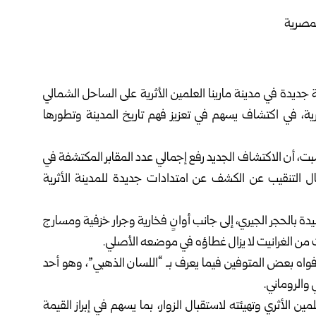
حة والآثار المصرية اكتشاف 18 مقبرة أثرية جديدة في مدينة مارينا العلمين الأثرية على الساحل الشمالي
ية، في اكتشاف يسهم في تعزيز فهم تاريخ المدينة وتطورها
ت، أن الاكتشاف الجديد رفع إجمالي عدد المقابر المكتشفة في
برة، كما أسفرت أعمال التنقيب عن الكشف عن امتدادات جديدة للمدينة الأثرية
11 مقبرة منحوتة في الصخر، و7 مقابر مشيدة بالحجر الجيري، إلى جانب أوانٍ فخارية وجرار خزفية ومسارج
ت من الغرانيت لا يزال غطاؤه في موضعه الأصلي.
بية وُضعت داخل أفواه بعض المتوفين فيما يعرف بـ “اللسان الذهبي”، وهو أحد
 والروماني.
 الأثري وتهيئته لاستقبال الزوار، بما يسهم في إبراز القيمة