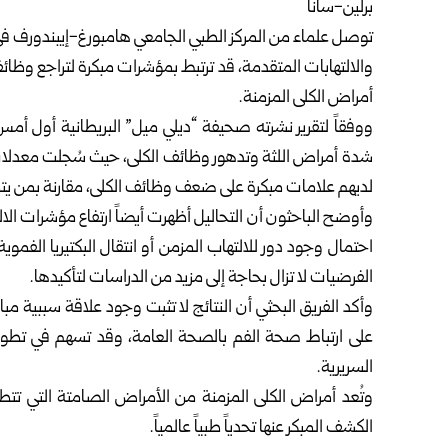
برلين-سانا
توصل علماء من المركز الطبي الجامعي هامبورغ-إيبندورف في أل
والالتهابات المتقدمة، قد ترتبط بمؤشرات مبكرة لتراجع وظائ
أمراض الكلى المزمنة.
شدة أمراض اللثة وتدهور وظائف الكلى، حيث سُجلت معدلا
لديهم علامات مبكرة على ضعف وظائف الكلى، مقارنة بمن يت
وأوضح الباحثون أن التحاليل أظهرت أيضاً ارتفاع مؤشرات الال
احتمال وجود دور للالتهاب المزمن أو انتقال البكتيريا الفموي
الفرضيات لا تزال بحاجة إلى مزيد من الدراسات لتأكيدها.
وأكد الفريق البحثي أن النتائج لا تثبت وجود علاقة سببية مباش
على ارتباط صحة الفم بالصحة العامة، وقد تسهم في تطوي
السريرية.
وتُعد أمراض الكلى المزمنة من الأمراض الصامتة التي تتط
الكشف المبكر عنها تحدياً طبياً عالمياً.