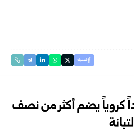
فيسبوك
 كروياً يضم أكثر من نصف
تبانة