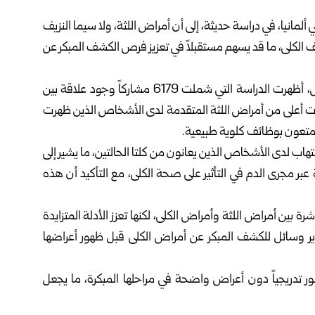
مانيا، في دراسة حديثة، إلى أن أمراض اللثة، ولا سيما النزيف
ف الكلى، ما قد يسهم مستقبلاً في تعزيز فرص الكشف المبكر عن
ووفقاً لتقرير نشرته صحيفة “ديلي ميل” البريطانية أول أمس، أظهرت الدراسة التي شملت 6179 مشاركاً وجود علاقة بين
ت أعلى من أمراض اللثة المتقدمة لدى الأشخاص الذين ظهرت
متعون بوظائف كلوية طبيعية.
تهاب لدى الأشخاص الذين يعانون من كلتا الحالتين، ما يشير إلى
ة عبر مجرى الدم في التأثير على صحة الكلى، مع التأكيد أن هذه
رة بين أمراض اللثة وأمراض الكلى، لكنها تعزز الأدلة المتزايدة
ر وسائل للكشف المبكر عن أمراض الكلى قبل ظهور أعراضها
ور تدريجياً دون أعراض واضحة في مراحلها المبكرة، ما يجعل