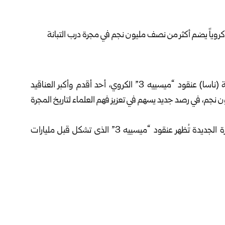
رصد تلسكوب هابل الفضائي التابع لوكالة الفضاء الأمريكية (ناسا) عنقود “ميسييه 3” الكروي، أحد أقدم وأكبر العناقيد
 نجم، في رصد جديد يسهم في تعزيز فهم العلماء لتاريخ المجرة
وذكر موقع “سينس ديلي” العلمي أمس السبت، أن الصورة الجديدة تُظهر عنقود “ميسييه 3” الذي تشكل قبل مليارات
يجعله سجلاً فلكياً مهماً لدراسة المراحل المبكرة من تشكل مجرة
ن بينها النجوم المتغيرة والنجوم الزرقاء الشاردة، التي تسهم
 تشير خصائصه إلى احتمال تشكله نتيجة اندماج عناقيد نجمية
يهدف إلى دراسة العناقيد الكروية في مجرة درب التبانة، بما