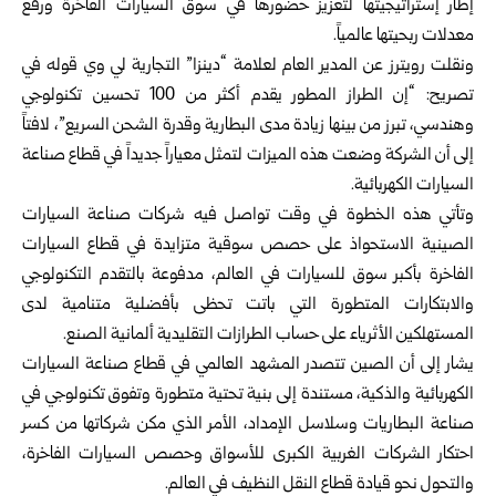
إطار إستراتيجيتها لتعزيز حضورها في سوق السيارات الفاخرة ورفع
معدلات ربحيتها عالمياً.
ونقلت رويترز عن المدير العام لعلامة “دينزا” التجارية لي وي قوله في
تصريح: “إن الطراز المطور يقدم أكثر من 100 تحسين تكنولوجي
وهندسي، تبرز من بينها زيادة مدى البطارية وقدرة الشحن السريع”، لافتاً
إلى أن الشركة وضعت هذه الميزات لتمثل معياراً جديداً في قطاع صناعة
السيارات الكهربائية.
وتأتي هذه الخطوة في وقت تواصل فيه شركات صناعة السيارات
الصينية الاستحواذ على حصص سوقية متزايدة في قطاع السيارات
الفاخرة بأكبر سوق للسيارات في العالم، مدفوعة بالتقدم التكنولوجي
والابتكارات المتطورة التي باتت تحظى بأفضلية متنامية لدى
المستهلكين الأثرياء على حساب الطرازات التقليدية ألمانية الصنع.
يشار إلى أن الصين تتصدر المشهد العالمي في قطاع صناعة السيارات
الكهربائية والذكية، مستندة إلى بنية تحتية متطورة وتفوق تكنولوجي في
صناعة البطاريات وسلاسل الإمداد، الأمر الذي مكن شركاتها من كسر
احتكار الشركات الغربية الكبرى للأسواق وحصص السيارات الفاخرة،
والتحول نحو قيادة قطاع النقل النظيف في العالم.