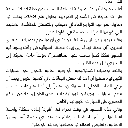
لندن-سانا
أعلنت شركة “فورد” الأمريكية لصناعة السيارات عن خطة لإطلاق سبعة
طرازات جديدة في الأسواق الأوروبية بحلول عام 2029، وذلك في
محاولة لمواجهة التراجع الحاد في مبيعاتها وللتصدي للمنافسة الشديدة
التي تفرضها الشركات الصينية في القارة العجوز.
ونقلت رويترز عن رئيس شركة “فورد” في أوروبا، جيم بومبيك، قوله في
تصريح: “إن خطتنا تهدف إلى زيادة حصتنا السوقية في وقت يشهد فيه
السوق تفككاً كبيراً بسبب كثرة المنافسين”، مؤكداً حاجة الشركة إلى
التميز في ظل هذه الظروف.
وانتقد بومبيك الاستراتيجية الأوروبية الحالية للتحول نحو السيارات
الكهربائية، معتبراً أن أهداف خفض انبعاثات ثاني أكسيد الكربون يجب أن
تراعي الطلب الفعلي للمستهلكين، مشيراً إلى أن التشريعات يجب أن
تدعم السيارات الهجينة والكهربائية ذات المدى الطويل، بدلاً من التركيز
الحصري على السيارات الكهربائية بالكامل.
وتأتي هذه الخطوة في وقت تجري فيه “فورد” إعادة هيكلة واسعة
لعملياتها في أوروبا، شملت إغلاق مصنعها في مدينة “سارلويس”
الألمانية، وتقليص العمالة في مصنعها بمدينة “كولونيا”.