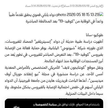
تاريخ النشر: 2026/05/18 3:13 مساءً
اخر تحديث: 2026/05/18 3:14 مساءً
طوكيو-سانا
أظهرت دراسة طبية حديثة أن دواء “إنسيتريلفير” المضاد للفيروسات،
الذي طورته شركة “شيونوجي” اليابانية، يوفر حماية فعالة من الإصابة
بفيروس “كوفيد-19″، بعد التعرض المباشر للفيروس، في تطور يُعد من
أبرز المستجدات الوقائية منذ انتهاء الجائحة.
ونقل موقع “كونتايجون لايف” الأمريكي المتخصص بالأمراض المعدية
أمس الأحد، عن دراسة منشورة في مجلة “نيو إنغلاند جورنال أوف
ميديسين”، أعدّها الباحث فريدريك هايدن من جامعة فيرجينيا، أن الدواء
الياباني أسهم في خفض احتمالية الإصابة بالفيروس بشكل ملحوظ، ولا
سيما داخل البيئات المنزلية.
وشملت الدراسة أكثر من 2000 شخص مخالطين لمصابين، حيث تلقى
سياسة الخصوصية
باستخدام هذا الموقع ، فإنك توافق على
و
نصف المشاركين الدواء لمدة خمسة أيام، فيما حصل النصف الآخر على
موافق