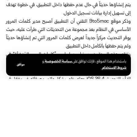
يتم إنشاؤها حديثاً في حال عدم حفظها داخل التطبيق، في خطوة تهدف
إلى تسهيل إدارة بيانات تسجيل الدخول.
وذكر موقع 9to5mac التقني أن التطبيق أصبح مدير كلمات المرور
الأساسي في النظام بعد مجموعة من التحديثات التي طرأت عليه، حيث
يوفر التحديث مركزاً جديداً لعرض كلمات المرور التي تم إنشاؤها حديثاً
ولم يتم حفظها بالكامل داخل التطبيق.
وتظهر هذه الميزة ضمن خيار يحمل اسم “كلمات المرور المُنشأة” في
سياسة الخصوصية
باستخدام هذا الموقع ، فإنك توافق على
و
قائمة الخيارات داخل تطبيق كلمات المرور، وفي الإصدارات الأولى من
موافق
شروط الاستخدام
.
iOS 26 كان هذا الخيار يظهر فقط بعد إنشاء كلمة مرور جديدة مباشرة،
إلا أن التحديث iOS 26.4 جعله يظهر بشكل دائم، مع بقائه غير مفعّل في
حال عدم وجود كلمات مرور حديثة.
ويسمح فتح قائمة “كلمات المرور المُنشأة” للمستخدم بالاطلاع على
الموقع الإلكتروني الذي أُنشئت له كلمة المرور ووقت إنشائها، مع
إمكانية حفظها داخل التطبيق أو حذفها.
يذكر أن أجهزة Apple تحتفظ بكلمات المرور القوية التي يتم إنشاؤها في
هذه القائمة لمدة تصل إلى 30 يوماً، ما يتيح للمستخدم حفظها لاحقاً