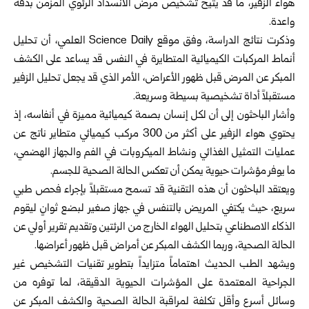
هواء الزفير، ما قد يتيح تشخيص مرض الانسداد الرئوي المزمن بدقة
واعدة.
وذكرت نتائج الدراسة، وفق موقع Science Daily العلمي، أن تحليل
أنماط المركبات الكيميائية المتطايرة في النفس قد يساعد على الكشف
المبكر عن المرض قبل ظهور الأعراض، الأمر الذي قد يجعل تحليل الزفير
مستقبلاً أداة تشخيصية بسيطة وسريعة.
وأشار الباحثون إلى أن لكل إنسان بصمة كيميائية مميزة في أنفاسه، إذ
يحتوي هواء الزفير على أكثر من 300 مركب كيميائي متطاير ناتج عن
عمليات التمثيل الغذائي ونشاط الميكروبات في الفم والجهاز الهضمي،
ما يوفر مؤشرات حيوية يمكن أن تعكس الحالة الصحية للجسم.
ويعتقد الباحثون أن هذه التقنية قد تسمح مستقبلاً بإجراء فحص طبي
سريع، حيث يكتفي المريض بالتنفس في جهاز صغير لبضع ثوانٍ ليقوم
الذكاء الاصطناعي بتحليل الهواء الخارج من الرئتين وتقديم تقرير أولي عن
الحالة الصحية، وربما الكشف المبكر عن أمراض قبل ظهور أعراضها.
ويشهد الطب الحديث اهتماماً متزايداً بتطوير تقنيات التشخيص غير
الجراحية المعتمدة على المؤشرات الحيوية الدقيقة، لما توفره من
وسائل أسرع وأقل تكلفة لمراقبة الحالة الصحية والكشف المبكر عن