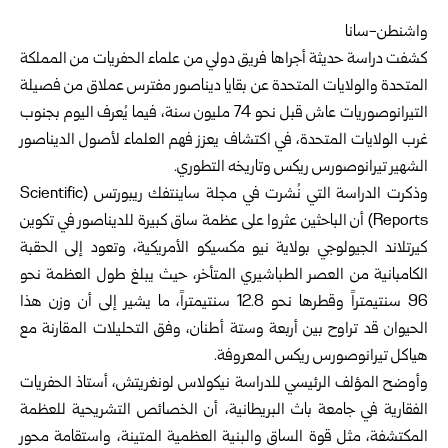
واشنطن-سانا
كشفت دراسة حديثة أجراها فريق دولي من علماء الحفريات من المملكة
المتحدة والولايات المتحدة عن بقايا ديناصور مفترس عملاق من فصيلة
التيرانوصوريات عاش قبل نحو 74 مليون سنة، فيما يُعرف اليوم بجنوب
غرب الولايات المتحدة، في اكتشاف يعزز فهم العلماء لأصول الديناصور
الشهير تيرانوصورس ريكس وتاريخه التطوري.
وذكرت الدراسة التي نُشرت في مجلة ساينتفك ريبورتس (Scientific
Reports) أن الباحثين عثروا على عظمة ساق كبيرة للديناصور في تكوين
كيرتلاند الجيولوجي بولاية نيو مكسيكو الأمريكية، وتعود إلى الحقبة
الكامبانية من العصر الطباشيري المتأخر، حيث يبلغ طول العظمة نحو
96 سنتيمتراً وقطرها نحو 12.8 سنتيمتراً، ما يشير إلى أن وزن هذا
الحيوان قد تراوح بين أربعة وستة أطنان، وفق التحليلات المقارنة مع
هياكل تيرانوصورس ريكس المعروفة.
وأوضح المؤلف الرئيسي للدراسة نيكولاس لونغريتش، أستاذ الحفريات
الفقارية في جامعة باث البريطانية، أن الخصائص التشريحية للعظمة
المكتشفة، مثل قوة الساق والبنية العظمية المتينة، واستقامة محور