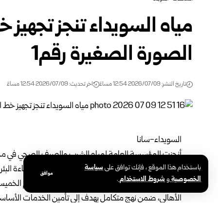
مياه السويداء تنجز تجهيز 
الصورة الصغيرة رقم1
تاريخ النشر: 2026/07/09 12:54 مساءً
اخر تحديث: 2026/07/09 12:54 مساءً
السويداء-سانا
أنجزت
المؤسسة العامة لمياه الشرب
والصرف الصحي في م
باستخدام هذا الموقع ، فإنك توافق على
سياسة
الصورة الصغيرة رقم 1 بريف المحافظة، بهدف رفع كفاءة البئر وزيادة طاقته الإنتاجية.
موافق
الخصوصية
و
شروط الاستخدام
.
وذكرت محافظة السويداء عبر قناتها على تلغرام اليوم الخميس،
الأهالي، ضمن نهج متكامل يهدف إلى تأمين الخدمات الأساسي
وأشارت الى أن الجهات المعنية تواصل بالتعاون مع محافظة ا