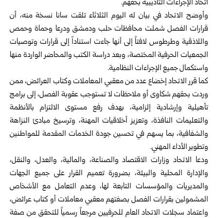
اتخاذ الإجراءات التأديبية بحقهم.
وأوضح الاتحاد في بيان له اليوم الثلاثاء تلقت سانا نسخة منه، أن
قرارات الفصل شملت محافظات حلب ودمشق ودرعا وحماة وحمص
واللاذقية وطرطوس لافتاً إلى أنها جاءت استناداً إلى قرارات وتوصيات
الجمعيات الحرفية المختصة، وبعد دراسة الكتب والمحاضر الواردة منها
واستكمال جميع الإجراءات النظامية.
كما قرر الاتحاد إخضاع عدد من معقبي المعاملات وكتاب العرائض، ممن
وردت بحقهم شكاوى أو ملاحظات لا تستوجب عقوبة الفصل، إلى برامج
تأهيلية وإرشادية إلزامية، بهدف رفع مستوى الالتزام بالأنظمة
والتعليمات النافذة، وتعزيز أخلاقيات المهنة، وترسيخ مبادئ النزاهة
والشفافية، بما يسهم في تحسين جودة الخدمات المقدمة للمواطنين
وتطوير الأداء المهني.
ودعا الاتحاد وزارات الاقتصاد والصناعة، والمالية، والعدل، والنقل،
والإدارة المحلية والبيئة، بضرورة تعميم القرار على جميع الجهات
والمديريات والمؤسسات التابعة لها، وعدم التعامل مع الأشخاص
المشمولين بقرارات الفصل بصفتهم معقبي معاملات أو كتاب عرائض،
واعتماد سجلات الاتحاد العام للحرفيين مرجعاً رسمياً للتحقق من صفة