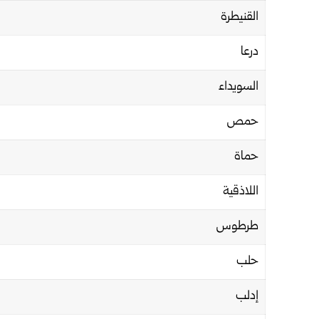
القنيطرة
درعا
السويداء
حمص
حماة
اللاذقية
طرطوس
حلب
إدلب