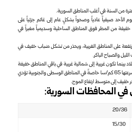
ترة من السنة في أغلب ‏المناطق السورية.‏
الأحد صيفياً عادياً ‏وصحواً بشكلٍ عام إلى غائم جزئياً على
خفيفة من المطر فوق المناطق الساحلية وسديمياً مغبراً في
مرتفعة على المناطق الغربية، ‏ويحذر من تشكل ضباب خفيف في
يل والصباح الباكر.‏
بلاد بينما تكون غربية ‏إلى شمالية غربية في باقي المناطق خفيفة
إلى معتدلة مع هبّات نشطة خلال ساعات بعد ‏الظهر تتجاوز سرعتها 65 كم/سا خاصةً في المناطق الوسطى والجنوبية تؤدي
حر خفيف إلى متوسط ارتفاع ‏الموج.‏
في المحافظات السورية:‏
20/36‏
15/30‏