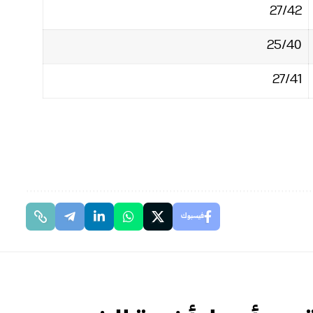
27/42‏
25/40‏
27/41‏
فيسبوك