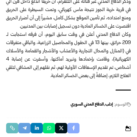
وذكر الدفاع المدني عبر قناته على التلغرام، أن حريقاً اندلع داخل فرن آلي
في قرية خربة الجوز نتيجة ماس كهربائي، وتمت السيطرة على الحريق
ومنع امتداده، ثم تأمين الموقع بشكل كامل، مشيراً إلى أن أضرار الحريق
اقتصرت على الخسائر المادية دون تسجيل إصابات بين المدنيين.
وكان الدفاع المدني أعلن في وقت سابق اليوم، أن فرقه استجابت لـ
209 حرائق، بينها 13 في ‏الحقول والمحاصيل الزراعية، والباقي متفرقات
في (المنازل ‏والمحال التجارية والأعشاب والأشجار والقمامة والأسلاك
‏الكهربائية)، وقامت بإخمادها وتبريد أماكنها، وأسفرت عن ‏إصابة 4
أشخاص، تم تقديم الإسعافات الأولية لهم، ثم نقلهم إلى ‏المشافي لتلقي
العلاج اللازم، إضافةً إلى بعض الخسائر المادية‎.‎
الوسوم:
إدلب
الدفاع المدني السوري