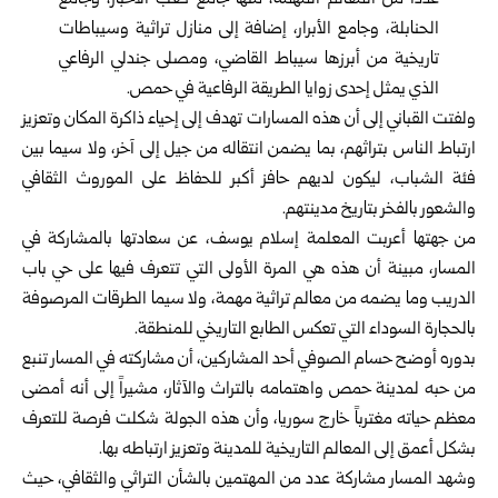
‏عدداً من المعالم المهمة، منها جامع كعب الأحبار، وجامع
‏الحنابلة، وجامع الأبرار، إضافة إلى منازل تراثية وسيباطات
‏تاريخية من أبرزها سيباط القاضي، ومصلى جندلي الرفاعي
‏الذي يمثل إحدى زوايا الطريقة الرفاعية في حمص‎.‎
ولفتت القباني إلى أن هذه المسارات تهدف إلى إحياء ذاكرة ‏المكان وتعزيز
ارتباط الناس بتراثهم، بما يضمن انتقاله من جيل ‏إلى آخر، ولا سيما بين
فئة الشباب، ليكون لديهم حافز أكبر للحفاظ ‏على الموروث الثقافي
والشعور بالفخر بتاريخ مدينتهم‎.‎
من جهتها أعربت المعلمة إسلام يوسف، عن سعادتها بالمشاركة ‏في
المسار، مبينة أن هذه هي المرة الأولى التي تتعرف فيها ‏على حي باب
الدريب وما يضمه من معالم تراثية مهمة، ولا سيما ‏الطرقات المرصوفة
بالحجارة السوداء التي تعكس الطابع ‏التاريخي للمنطقة‎.‎
بدوره أوضح حسام الصوفي أحد المشاركين، أن مشاركته في ‏المسار تنبع
من حبه لمدينة حمص واهتمامه بالتراث والآثار، ‏مشيراً إلى أنه أمضى
معظم حياته مغترباً خارج سوريا، وأن ‏هذه الجولة شكلت فرصة للتعرف
بشكل أعمق إلى المعالم ‏التاريخية للمدينة وتعزيز ارتباطه بها‎.‎
وشهد المسار مشاركة عدد من المهتمين بالشأن التراثي ‏والثقافي، حيث