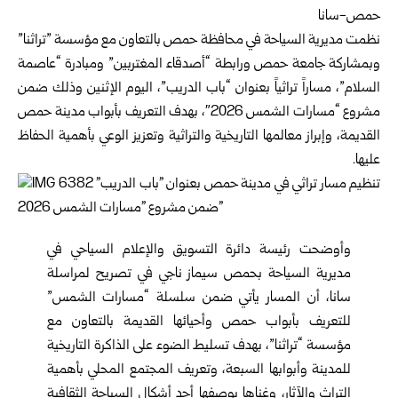
حمص-سانا
نظمت مديرية السياحة في محافظة
حمص
بالتعاون مع مؤسسة ‌‏”تراثنا”
وبمشاركة جامعة حمص ورابطة “أصدقاء المغتربين” ‏ومبادرة “عاصمة
السلام”، مساراً تراثياً بعنوان “باب الدريب”، ‏اليوم الإثنين وذلك ضمن
مشروع “مسارات الشمس 2026″، ‏بهدف التعريف بأبواب مدينة حمص
القديمة، وإبراز معالمها ‏التاريخية والتراثية وتعزيز الوعي بأهمية الحفاظ
عليها‎.‎
وأوضحت رئيسة دائرة التسويق والإعلام السياحي في
مديرية ‏السياحة بحمص سيماز ناجي في تصريح لمراسلة
سانا، أن ‏المسار يأتي ضمن سلسلة “مسارات الشمس”
للتعريف بأبواب ‏حمص وأحيائها القديمة بالتعاون مع
مؤسسة “تراثنا”، بهدف ‏تسليط الضوء على الذاكرة التاريخية
للمدينة وأبوابها السبعة، ‏وتعريف المجتمع المحلي بأهمية
التراث والآثار، وغناها بوصفها ‏أحد أشكال السياحة الثقافية