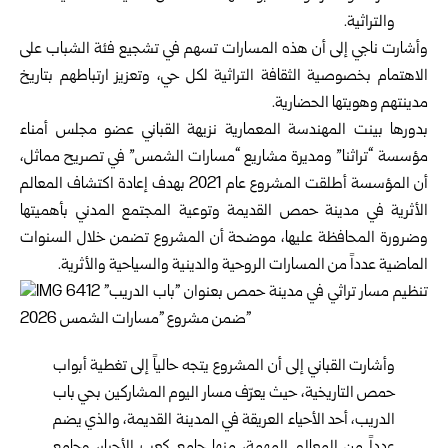
والتراثية‎.‎
وأشارت ناجي إلى أن هذه المسارات تسهم في تشجيع فئة ‏الشباب على
الاهتمام بخصوصية الثقافة التراثية لكل حي، ‏وتعزيز ارتباطهم بتاريخ
مدينتهم وهويتها الحضارية‎.‎
بدورها بينت المهندسة المعمارية نزيهة القباني عضو مجلس ‏أمناء
مؤسسة “تراثنا” ومديرة مشاريع “مسارات الشمس” في ‏تصريح مماثل،
أن المؤسسة أطلقت المشروع عام 2021 بهدف ‏إعادة اكتشاف المعالم
الأثرية في مدينة حمص القديمة وتوعية ‏المجتمع المدني بأهميتها
وضرورة المحافظة عليها، موضحة أن ‏المشروع تضمن خلال السنوات
الماضية عدداً من المسارات ‏الروحية والدينية والسياحية والأثرية‎.‎
وأشارت القباني إلى أن المشروع يتجه حالياً إلى تغطية أبواب
‏حمص التاريخية، حيث يعرّف مسار اليوم المشاركين بحي باب
‏الدريب، أحد الأحياء العريقة في المدينة القديمة، والذي يضم