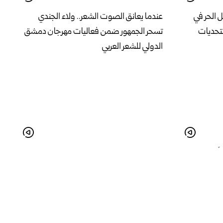
 الحر في
عندما يعانق الصوت الشعر.. ولاء الجندي
تحديات
تسحر الجمهور ضمن فعاليات مهرجان دمشق
الدولي للشعر العربي
أ استبدال
بحث تطوير القطاع الصناعي وتعزيز الاستثمار
في منبج بريف حلب