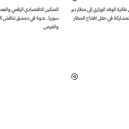
رة الوفد الوزاري إلى مطار دير
التمكين الاقتصادي الرقمي والعمل
للمشاركة في حفل افتتاح المطار
سوريا.. ندوة في دمشق تناقش ال
والفرص
استفادة من الآبار المخالفة
فرع المصرف المركزي في الرقة يبد
حطات الإرواء
العملة القديمة