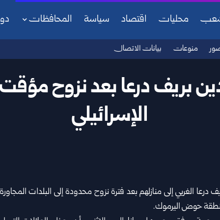
شعب
محليات
اقتصاد
سياسة
المحافظات
دو
ور
منوعات
بيانات الاتصال
دين بريف درعا بعد نزوح مؤ
الإسرائيلي
ريف
درعا
الغربي إلى منازلهم بعد فترة نزوح محدودة إلى البلدات المجاورة
منطقة حوض اليرموك.