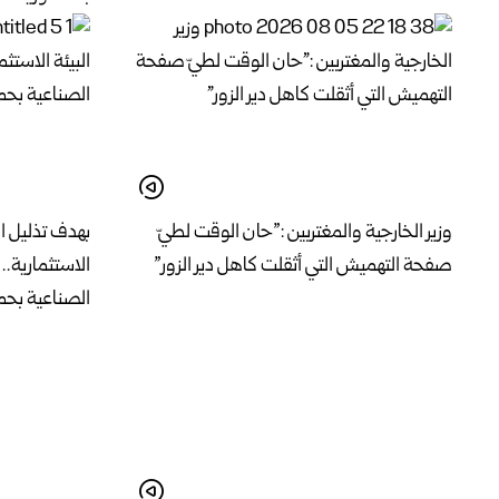
وزير الخارجية والمغتربين :”حان الوقت لطيّ
بهدف تذليل ال
صفحة التهميش التي أثقلت كاهل دير الزور”
الاستثمارية..
الصناعية ب