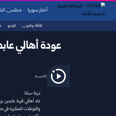
أخبار سوريا
مجلس ال
ثقافة وفنون
فيديو
ص
عودة أهالي عاب
2026/06/29 2:57 مساءً
درعا-سانا
عاد أهالي قرية عابدين ب
والتوغلات المتكررة في 