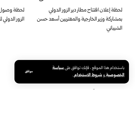
لحظة إعلان افتتاح مطار دير الزور الدولي
لحظة وصول طائ
بمشاركة وزير الخارجية والمغتربين أسعد حسن
الزور الدولي 
الشيباني
باستخدام هذا الموقع ، فإنك توافق على
سياسة
موافق
الخصوصية
و
شروط الاستخدام
.
اختتام معرض “ميديكا سكوب 2026”
درعا.. خطة لل
بمشاركة 114 شركة ومؤسسة طبية
القريبة من م