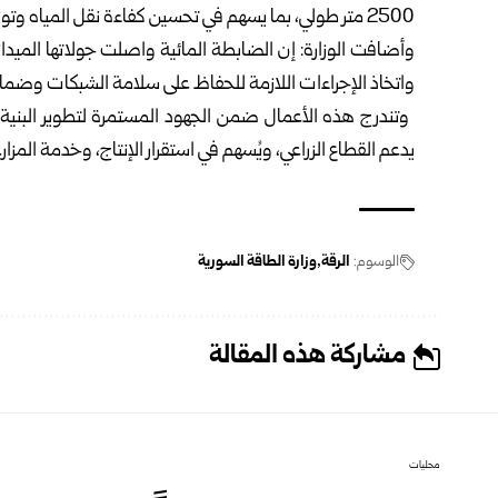
2500 ‏متر طولي، بما يسهم في تحسين كفاءة نقل المياه ‏وتوزيعها والحد من الفاقد المائي‎.‎
وأضافت الوزارة: إن الضابطة المائية واصلت ‏جولاتها الميداني
واتخاذ الإجراءات اللازمة ‏للحفاظ على سلامة الشبكات وضمان عد
‎ ‎وتندرج هذه الأعمال ضمن الجهود المستمرة ‏لتطوير البنية 
يدعم القطاع ‏الزراعي، ويُسهم في استقرار الإنتاج، وخدمة ‏المزا
الوسوم:
الرقة
وزارة الطاقة السورية
مشاركة هذه المقالة
محليات