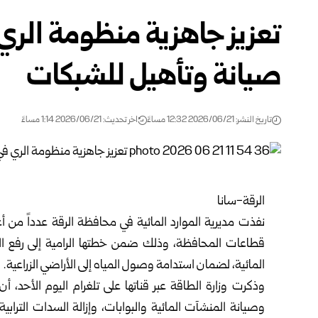
تعزيز جاهزية منظومة الري ف
‏صيانة وتأهيل‎ ‎للشبكات
تاريخ النشر: 2026/06/21 12:32 مساءً
اخر تحديث: 2026/06/21 1:14 مساءً
الرقة-سانا‌‎ ‎
نفذت مديرية الموارد المائية في محافظة
الرقة
عدداً ‏من أ
قطاعات المحافظة، وذلك ضمن ‏خطتها الرامية إلى رفع الجاه
المائية، لضمان ‏استدامة وصول المياه إلى الأراضي الزراعية‎.‎
وذكرت
وزارة الطاقة
عبر قناتها على تلغرام اليوم ‏الأحد، 
وصيانة المنشآت المائية ‏والبوابات، وإزالة السدات التراب