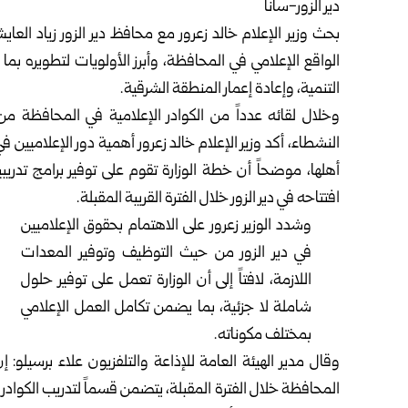
دير الزور-سانا
بحث
وزير الإعلام
خالد زعرور مع محافظ
دير الزور
زياد العايش
الواقع الإعلامي في المحافظة، وأبرز الأولويات لتطويره ب
التنمية، وإعادة إعمار المنطقة الشرقية.‏
وخلال لقائه عدداً من الكوادر الإعلامية في المحافظة 
‏النشطاء، أكد وزير الإعلام خالد زعرور أهمية دور الإعلاميي
أهلها، موضحاً أن خطة الوزارة تقوم على توفير برامج تدريبي
افتتاحه في دير الزور خلال الفترة القريبة المقبلة.‏
وشدد الوزير زعرور على الاهتمام بحقوق الإعلاميين
في دير الزور من حيث التوظيف وتوفير المعدات
اللازمة، لافتاً إلى ‏أن الوزارة تعمل على توفير حلول
شاملة لا جزئية، بما يضمن تكامل العمل الإعلامي
بمختلف مكوناته.‏
وقال مدير الهيئة العامة للإذاعة والتلفزيون علاء برسيلو: إ
‏المحافظة خلال الفترة المقبلة، يتضمن قسماً لتدريب الكوادر 