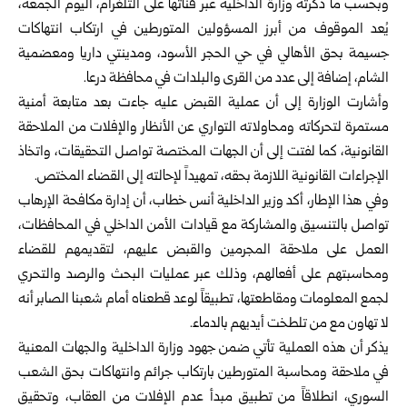
وبحسب ما ذكرته
وزارة الداخلية
عبر قناتها على التلغرام، اليوم الجمعة،
يُعد الموقوف من أبرز المسؤولين المتورطين في ارتكاب انتهاكات
جسيمة بحق الأهالي في حي الحجر الأسود، ومدينتي داريا ومعضمية
الشام، إضافة إلى عدد من القرى والبلدات في محافظة درعا.
وأشارت الوزارة إلى أن عملية القبض عليه جاءت بعد متابعة أمنية
مستمرة لتحركاته ومحاولاته التواري عن الأنظار والإفلات من الملاحقة
القانونية، كما لفتت إلى أن الجهات المختصة تواصل التحقيقات، واتخاذ
الإجراءات القانونية اللازمة بحقه، تمهيداً لإحالته إلى القضاء المختص.
وفي هذا الإطار، أكد وزير الداخلية أنس خطاب، أن إدارة مكافحة الإرهاب
تواصل بالتنسيق والمشاركة مع قيادات الأمن الداخلي في المحافظات،
العمل على ملاحقة المجرمين والقبض عليهم، لتقديمهم للقضاء
ومحاسبتهم على أفعالهم، وذلك عبر عمليات البحث والرصد والتحري
لجمع المعلومات ومقاطعتها، تطبيقاً لوعد قطعناه أمام شعبنا الصابر أنه
لا تهاون مع من تلطخت أيديهم بالدماء.
يذكر أن هذه العملية تأتي ضمن جهود وزارة الداخلية والجهات المعنية
‏في ملاحقة ومحاسبة ‏المتورطين بارتكاب جرائم وانتهاكات بحق الشعب
‏السوري، انطلاقاً من تطبيق مبدأ عدم ‏الإفلات من العقاب، وتحقيق