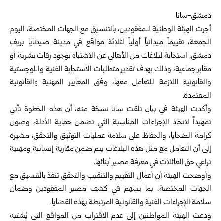
دمشق-سانا‏
أجرت
الهيئة الوطنية للمفقودين
، بالتنسيق مع الجهات المختصة، اليوم
الجمعة، تقييماً ميدانياً أولياً ‏لثلاثة مواقع ‏في مدينة صيدنايا بريف
دمشق، استجابةً لبلاغات من الأهالي عن الاشتباه بوجود ‏رفات بشرية أو
مقابر جماعية، وذلك بهدف تقدير متطلبات الاستجابة الفنية واللوجستية
‌‏والقانونية اللازمة للتعامل معها، وفق المعايير المهنية والقانونية
المعتمدة.‏
وأكدت الهيئة في بيان تلقت سانا نسخة منه، أن هذه الخطوة تأتي
تمهيداً لاتخاذ الإجراءات ‏المناسبة التي تضمن حماية الأدلة، وصون
كرامة الضحايا، والحفاظ على سلامة عمليات التوثيق ‏والتحقق، مشيرة
إلى أن التعامل مع مثل هذه البلاغات يتم ضمن مقاربة إنسانية ومهنية
تراعي ‏حق العائلات في معرفة مصير أبنائها.‏
وأوضحت الهيئة أن أعمال التقييم والتنقيب والتحقق تنفذ بالتنسيق مع
الجهات المختصة، بما ‏يسهم في كشف مصير المفقودين وضمان
سلامة الإجراءات الفنية والقانونية المرتبطة بهذه ‏القضايا.‏
ودعت الهيئة المواطنين إلى عدم الاقتراب من المواقع التي يُشتبه