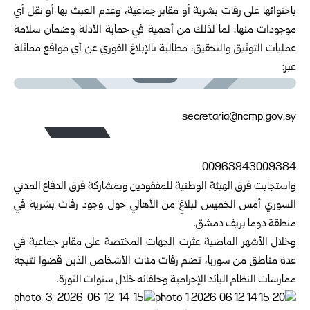
باحتوائها على رفات بشرية أو ‏مقابر جماعية، وعدم العبث بها أو نقل أي
موجودات منها، لما لذلك من أهمية في حماية الأدلة ‏وضمان سلامة
عمليات التوثيق والتحقيق، مطالبة بالإبلاغ الفوري عن أي مواقع مماثلة
عبر:‏
00963943009384‏
واستجابت فرق الهيئة الوطنية للمفقودين وبمشاركة فرق الدفاع المدني
السوري أمس الخميس ‏لبلاغٍ من الأهالي ‏حول وجود رفات بشرية في
منطقة دوما بريف دمشق.‏
وخلال الأشهر الماضية عثرت الجهات المختصة على مقابر جماعية في
عدة مناطق من ‌‏سوريا، ‌‏تضم رفات مئات الأشخاص الذين قضوا نتيجة
ممارسات النظام البائد الإجرامية وحلفائه ‌‏خلال سنوات ‌‏الثورة.‏