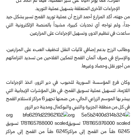
الفرات، مما يؤثر أحياناً على سير العملية، فيما تم اتخاذ كل
الإجراءات الأخرى المتعلقة بتسهيل عملية التوريد.
من جهته، أكد المزارع أحمد الرزج أن عملية توريد القمح تسير بشكل جيد
جداً، ولم تواجه أي تحديات كبيرة، مشيداً بالمنصة الإلكترونية التي
ساعدت في تنظيم الدور، وتسهيل الإجراءات على المزارعين.
وطالب الرزج بدعم إضافي لآليات النقل لتخفيف العبء على المزارعين،
والإسراع في صرف أثمان القمح لتمكين الفلاحين من تسديد التزاماتهم
من أجور نقل وحصاد وغيرها.
وكان فرع المؤسسة السورية للحبوب في
دير الزور
، اتخذ الإجراءات
اللازمة، لتسهيل عملية تسويق القمح، في ظل المؤشرات الإيجابية التي
يبشر بها الموسم الزراعي الحالي، من ضمنها تجهيز 6 مراكز لاستلام القمح
في كل من منطقة الجزيرة والتبني والبوكمال ومدينة دير الزور.