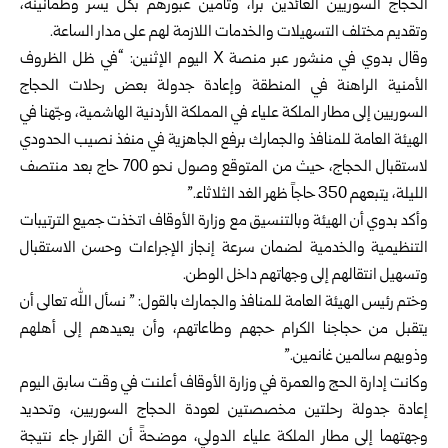
الحجاج ‏السوريين العائدين براً، وتأمين عبورهم بكل يسر وطمأنينة،
وتقديم مختلف ‏التسهيلات والخدمات اللازمة لهم على مدار الساعة‎.‎
وقال بدوي في منشور عبر منصة‎ X ‎اليوم الإثنين: “في ظل الظروف
الأمنية ‏الراهنة في المنطقة وإعادة جدولة بعض رحلات الحجاج
السوريين إلى ‏مطار الملكة علياء في المملكة الأردنية الهاشمية، وجّهنا في
الهيئة العامة ‏للمنافذ والجمارك برفع الجاهزية في منفذ نصيب الحدودي
لاستقبال الحجاج، ‏حيث من المتوقع وصول نحو 700 حاج بعد منتصف
الليلة، يتبعهم 350 ‏حاجاً ظهر الغد الثلاثاء‎”.‎
وأكد بدوي أن الهيئة وبالتنسيق مع وزارة الأوقاف اتخذت جميع الترتيبات
‏التنظيمية والخدمية لضمان سرعة إنجاز الإجراءات وحسن الاستقبال
‏وتسهيل انتقالهم إلى وجهاتهم داخل الوطن‎.‎
وختم رئيس الهيئة العامة للمنافذ والجمارك بالقول: ” نسأل الله تعالى أن
‏يتقبل من حجاجنا الكرام حجهم وطاعاتهم، وأن يعيدهم إلى أهلهم
وذويهم ‏سالمين غانمين‎”.‎
وكانت إدارة الحج والعمرة في وزارة الأوقاف أعلنت في وقت سابق اليوم
‏إعادة جدولة رحلتين مخصصتين لعودة الحجاج السوريين، وتحديد
وجهتهما ‏إلى مطار الملكة علياء الدولي، موضحةً أن القرار جاء نتيجة