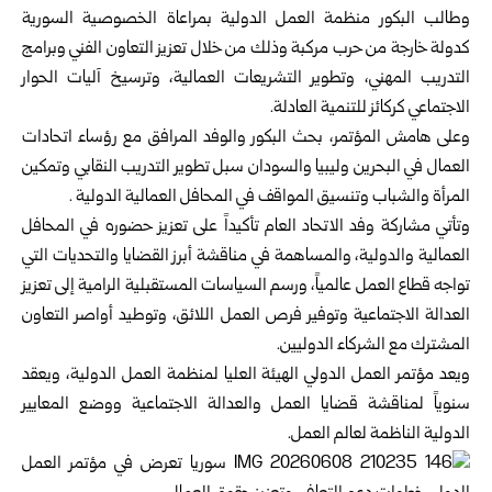
وطالب البكور منظمة العمل الدولية بمراعاة الخصوصية السورية
كدولة ‏خارجة من حرب مركبة وذلك من خلال تعزيز التعاون الفني وبرامج
‏التدريب المهني، وتطوير التشريعات العمالية، وترسيخ آليات الحوار
‏الاجتماعي كركائز للتنمية العادلة‎.‎
وعلى هامش المؤتمر، بحث البكور والوفد المرافق مع رؤساء اتحادات
‏العمال في البحرين وليبيا والسودان سبل تطوير التدريب النقابي وتمكين
‏المرأة والشباب وتنسيق المواقف في المحافل العمالية الدولية‎. ‎
وتأتي مشاركة وفد الاتحاد العام تأكيداً على تعزيز حضوره في المحافل
‏العمالية والدولية، والمساهمة في مناقشة أبرز القضايا والتحديات التي
تواجه ‏قطاع العمل عالمياً، ورسم السياسات المستقبلية الرامية إلى تعزيز
العدالة ‏الاجتماعية وتوفير فرص العمل اللائق، وتوطيد أواصر التعاون
المشترك مع ‏الشركاء الدوليين‎.‎
ويعد مؤتمر العمل الدولي الهيئة العليا لمنظمة العمل الدولية، ويعقد
سنوياً ‏لمناقشة قضايا العمل والعدالة الاجتماعية ووضع المعايير
الدولية الناظمة ‏لعالم العمل‎.‎