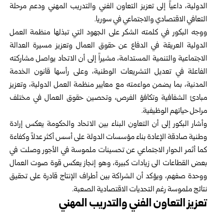
الدولية، ‏داعياً إلى تعزيز التعاون الفني والتدريب المهني ودعم مرحلة
التعافي ‏الاقتصادي والاجتماعي في سوريا‎.‎
ووجه البكور في كلمته الشكر على الجهود التي تبذلها منظمة العمل
الدولية ‏العريقة في الدفاع عن حقوق العمال وتعزيز مسيرة العدالة
الاجتماعية ‏والتنمية المستدامة، مشيراً إلى أن الاتحاد يواصل مشاركته
الفاعلة في تعديل ‏التشريعات الوطنية، وعلى رأسها قانون الخدمة
المدنية، بما يضمن مواءمته ‏مع معايير منظمة العمل الدولية، وتعزيز
مبادئ الشفافية وتكافؤ الفرص، ‏وتحصين حقوق العمال في مختلف
مراحل حياتهم الوظيفية‎.‎
وأشار البكور إلى أن التعاون البناء بين الاتحاد والحكومة يعكس إرادة
وطنية ‏صادقة الإعادة بناء مؤسسات الدولة على أسس أكثر عدلاً وكفاءة
كما أثمر ‏الحوار الاجتماعي عن تحسينات ملموسة في الأجور وصلت في
بعض ‏القطاعات الى زيادات كبيرة، وهو إنجاز يعكس قوة صوت العمال
ووحدة ‏صفهم، ويؤكد أن الشراكة بين أطراف الإنتاج قادرة على تحقيق
نتائج ‏ملموسة رغم التحديات الاقتصادية الصعبة‎.‎
تعزيز التعاون الفني والتدريب المهني ‏