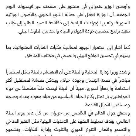
وأوضح الوزير عنجراني في منشور على صفحته عبر فيسبوك اليوم
‏الجمعة، أن الوزارة تعمل على حماية التنوع الحيوي والأصول الوراثية
‏السورية، وتعزيز الإجراءات الرامية إلى مكافحة الصيد الجائر، إلى جانب
‏تنفيذ برامج لتحسين جودة الهواء والمياه والحد من التلوث البيئي.‏
‏ ‏
كما أشار إلى استمرار الجهود لمعالجة مكبات النفايات العشوائية، بما
يسهم ‏في تحسين الواقع البيئي والصحي في مختلف المناطق.‏
‏ ‏
وشدد وزير الإدارة المحلية والبيئة على أن الاهتمام بالبيئة يمثل استثماراً
‏مباشراً في صحة الإنسان وجودة حياته، ويشكل ضمانة لمستقبل أكثر
‏استدامة وازدهاراً لسوريا، مبيناً أن البيئة ليست ملفاً منفصلاً عن حياة
‏المواطنين، بل تمثل ركائز الحياة الأساسية من مياه وهواء وغذاء وصحة
‏ومستقبل للأجيال القادمة.‏
‏وتحتفي دول العالم في الخامس من حزيران من كل عام بيوم البيئة
العالمي، ‏بهدف تسليط الضوء على التحديات البيئية مثل التغير المناخي
والتصحر ‏وفقدان التنوع الحيوي والتلوث وإدارة النفايات، وتشجيع