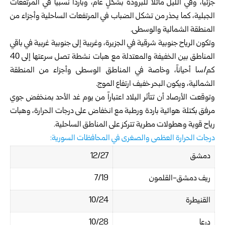
جزئياً، وفي الليل مائلاً للبرودة بشكلٍ عام، وبارداً نسبياً في المرتفعات
الجبلية، كما يحذر من تشكل الضباب في المرتفعات الساحلية وأجزاء من
المنطقة الشمالية والوسطى.
وتكون الرياح جنوبية شرقية في الجزيرة، وغربية إلى جنوبية غربية في باقي
المناطق بين الخفيفة والمعتدلة مع هبات نشطة تصل سرعتها إلى 40
كم/سا أحياناً، وخاصة في المناطق الوسطى وأجزاء من المنطقة
الشمالية، ويكون البحر خفيف ارتفاع الموج.
وتوقعت الأرصاد أن تتأثر البلاد اعتباراً من يوم غد الأحد بمنخفض جوي
مرفق بكتلة هوائية باردة ورطبة مع انخفاض على درجات الحرارة، وهبات
رياح قوية وهطولات مطرية تتركز على المناطق الساحلية.
درجات الحرارة العظمى والصغرى في المحافظات السورية:
دمشق
12/27
ريف دمشق-القلمون
7/19
القنيطرة
10/24
درعا
10/28