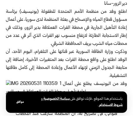
دير الزور-سانا
اطلع وفد من منظمة الأمم المتحدة للطفولة (يونيسيف) برئاسة
مسؤول قطاع المياه والإصحاح في بعثة المنظمة لدى سوريا، على أعمال
إعادة التأهيل الجارية في محطة الفرات العملاقة بدير الزور، وذلك في
إطار الاستجابة الطارئة لارتفاع منسوب نهر الفرات الذي أثر في عدد من
محطات مياه الشرب بريف المحافظة الشرقي.
وذكرت
وزارة الطاقة السورية
عبر قناتها على التلغرام، اليوم الأحد، أن
الوفد اطلع على واقع محطة الفرات بعد المتغيرات الأخيرة، إضافة إلى
متابعة الجدول الزمني لإنهاء الأعمال وإعادة المحطة إلى كامل طاقتها
التشغيلية.
سياسة الخصوصية
باستخدام هذا الموقع ، فإنك توافق على
و
موافق
شروط الاستخدام
.
وأكد مدير مكتب منظمة اليونيسيف في
دير الزور
محمد
قنواتي، في تصريح له، أن المنظمة سارعت منذ اللحظات
الأولى لارتفاع منسوب مياه نهر الفرات إلى التنسيق مع
الشركة العامة لمياه الشرب والصرف الصحي لمواجهة