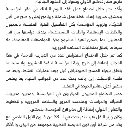
طريق مطار دمشق الدولي
وصولاً إلى الحدود اللبنانية.
وأكد نجار خلال اجتماع عمل عُقد اليوم الثلاثاء في مقر المؤسسة
بدمشق، ضرورة إعداد خطة عمل شاملة وبرنامج زمني واضح من قبل
الشركة، وتزويد المؤسسة بكل التفاصيل الفنية المتعلقة بالمجبول
والخلطات الإسفلتية والآليات المستخدمة، بهدف دراستها من قبل
المعنيين، بما يضمن تنفيذ المشروع وفق المواصفات المعتمدة، ولا
سيما ما يتعلق بمتطلبات السلامة المرورية .
كما تم خلال الاجتماع استعراض عدد من التجارب الناجحة في هذا
المجال، إضافة إلى طرح رؤية المؤسسة لتنفيذ المشروع، ولا سيما ما
يتعلق بإجراء المسح الطبوغرافي قبل وبعد عمليات القشط، وبعد مد
طبقة الإسفلت، إلى جانب بحث عدد من الجوانب الفنية، بما يضمن
تحقيق أعلى معايير الجودة في التنفيذ.
حضر الاجتماع المديرون المركزيون في المؤسسة، ومديرو مديريات
الصيانة والدراسات وهندسة المرور والسلامة المرورية والتخطيط
والتعاون الدولي، إضافة إلى مدير فرع المؤسسة بدمشق.
وكان وزير النقل يعرب بدر بحث في الـ 23 من كانون الأول الماضي مع
وفد من شركة أورباكون القابضة القطرية مجموعة من الرؤى والأفكار