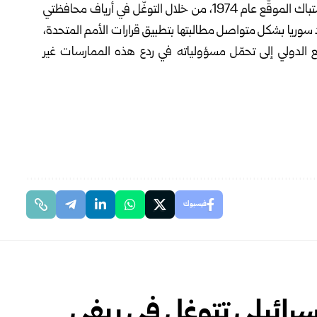
وتواصل إسرائيل سياساتها العدوانية وخرق اتفاق فضّ الاشتباك الموقّع عام 1974، من خلال التوغّل في أرياف محافظتي
دد سوريا بشكل متواصل مطالبتها بتطبيق قرارات الأمم المتحدة،
جتمع الدولي إلى تحمّل مسؤولياته في ردع هذه الممارسات غير
فيسبوك
رائيلي تتوغل في ريفي