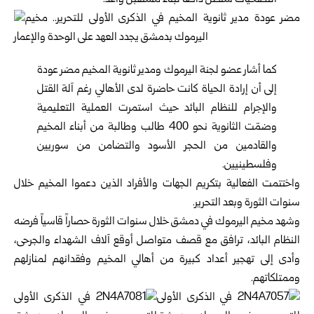
التضحيات ستظل دافعاً لبناء مستقبل واعد.
كما أشار عضو لجنة اليرموك ومدير ثانوية المخيم مضر عودة
إلى أن إرادة الحياة كانت حاضرة لدى الأهالي رغم آلة القتل
والإجرام للنظام البائد حيث استمرت العملية التعليمية
وضمّت الثانوية نحو 400 طالب وطالبة من أبناء المخيم
والقادمين من الحجر الأسود والتضامن من سوريين
وفلسطينيين.
واختتمت الفعالية بتكريم الجهات والأفراد الذين دعموا المخيم خلال
سنوات الثورة وبعد التحرير.
وشهد مخيم اليرموك في دمشق خلال سنوات الثورة حصاراً قاسياً فرضه
النظام البائد، ترافق مع قصف متواصل أوقع آلاف الشهداء والجرحى،
وأدى إلى تهجير أعداد كبيرة من أهالي المخيم وفقدانهم لمنازلهم
وممتلكاتهم.