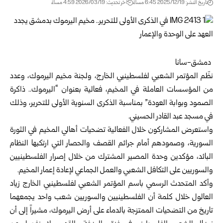
تاريخ النشر: 2025/12/19 6:45 مساءً
اخر تحديث: 2026/03/19 4:59 مساءً
دمشق-سانا
نظّم المؤتمر الشعبي لفلسطينيي الخارج، ولجنة
مخيم اليرموك
، وعدد
من المؤسسات العاملة في المخيم، فعالية بعنوان “اليرموك.. ذاكرة
الصمود وبوابة العودة” بمناسبة الذكرى السنوية الأولى للتحرير، وذلك
في مسجد عبد القادر الحسيني.
واستعرض المشاركون خلال الفعالية تضحيات أهالي المخيم في الثورة
السورية، وصمودهم أمام جرائم القصف والحصار التي ارتكبها النظام
البائد، مؤكدين وحدة المصير المشترك من خلال إصرار الفلسطينيين
والسوريين على التكافل الشعبي والعمل الجماعي لإعادة إعمار المخيم.
وأكد المتحدث الرسمي باسم المؤتمر الشعبي لفلسطينيي الخارج زياد
العالول خلال كلمة أن الفلسطينيين والسوريين شعب واحد يجمعهما
تاريخ من التضحيات الممتزجة بالدماء على أرض اليرموك، مشيراً إلى أن