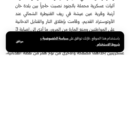
آليات عسكرية محملة بالجنود نصبت حاجزاً بين بلدة خان
أرنبة وقرية عين عيشة في ريف القنيطرة الشمالي عند
الأوتوستراد القديم، وقامت بإطلاق النار والقنابل الدخانية
على المواطنين ومنع المارة من المرور، ما أدى إلى إصابة 3
مدنيين جراء إطلاق النار عليهم مباشرة.
سياسة الخصوصية
باستخدام هذا الموقع ، فإنك توافق على
و
موافق
شروط الاستخدام
.
وفي وقت سابق اليوم، توغلت قوة للاحتلال مؤلفة من سيارتين
عسكريتين إحداهما مصفحة والأخرى من نوع همر من نقطة العدنانية،
وقامت بنصب حاجز مؤقت على الطريق الواصل بين بلدتي جبا وخان
أرنبة على أوتوستراد السلام في ريف القنيطرة، دون إجراء عمليات تفتيش
للمارة.
وتواصل إسرائيل سياساتها العدوانية وخرقها لاتفاق فض الاشتباك
الموقع عام 1974، عبر التوغل في أرياف محافظتي القنيطرة ودرعا،
والاعتداء على المواطنين، فيما تطالب سوريا باستمرار بخروج الاحتلال
الإسرائيلي من الأراضي السورية، وتدعو المجتمع الدولي إلى الاضطلاع
بمسؤولياته وردع ممارسات الاحتلال.