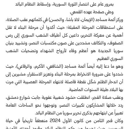
بمرور عام على انتصار الثورة السورية، وإسقاط النظام البائد
وطي صفحة عهده القمعي.
وركز أئمة مساجد (الإيمان، لالا باشا، والحسن) في كلماتهم عقب الصلاة،
على استحقاقات المرحلة المقبلة؛ حيث أكدوا أن مرحلة البناء لا تقل
أهمية عن معركة التحرير، داعين كل أطياف الشعب السوري إلى رص
الصفوف، والتكاتف مشددين على صون مكتسبات النصر، وتشييد بنيان
سوريا الجديدة هو أعظم وفاء لأرواح الشهداء وتضحيات الشعب
السوري العظيم.
وهو ما دعا إليه أيضاً أئمة مساجد (الشافعي، الأكرم، والرفاعي)، حيث
شددوا على ضرورة الانخراط بمرحلة البناء وتعزيز الاستقرار، مشيرين إلى
أن اندحار الظلم شكّل نقطة فاصلة لانتهاء المرحلة العصيبة التي مرت
بها البلاد طيلة السنوات الماضية.
وعقب صلاة الفجر، انطلقت حشود شعبية عفوية جابت شوارع دمشق،
ردد خلالها المشاركون تكبيرات النصر، وتوجهوا نحو الساحات العامة
تعبيراً عن ابتهاجهم بذكرى تحرير سوريا من النظام البائد.
وكان فجر الثامن من كانون الأول 2024 منعطفاً تاريخياً في حياة