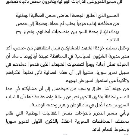
المسير الذي انطلق الجمعة الماضي ضمن الفعالية الوطنية
من محافظة إدلب مروراً بحلب ثم حماة، وصولاً إلى حمص
يهدف لإبراز وحدة السوريين وتضحيات أبطالهم، وتعزيز روح
الانتماء.
وخلال تسليم خوذة الشهيد للمشاركين قبيل انطلاقهم من حمص، أكد
مدير مديرية الشؤون السياسية في المحافظة عبيدة أرناؤوط لـ سانا أن
الخوذة تمثل أمانة ورمزاً لتضحيات الشهداء الذين قدموا دماءهم في
سبيل تحرير سوريا، مشيراً إلى أن هذه الفعالية تأتي تخليداً لذكراهم
وتأكيداً على استمرار السير على نهجهم.
من جهته أشار طارق يوسف من طرطوس إلى أن مشاركته في هذا
المسير احتفالاً بذكرى التحرير تعبر عن رسالة واضحة مفادها بأن الشباب
السوريين هم الأمل في بناء الوطن وتعزيز وحدته الوطنية.
ويأتي مسير التحرير بالدراجات ضمن الفعاليات الوطنية التي تقام
بمختلف المحافظات السورية احتفاءً بالذكرى الأولى لتحرير سوريا
وسقوط النظام البائد.