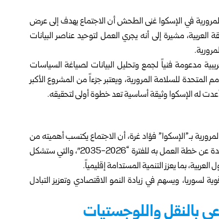
لمرورية في الإسكوا غنى الطحش أن الاجتماع يهدف إلى عرض
العربية، مشيرة إلى أنه يجري العمل لتوحيد عناصر البيانات
مرورية.
بية مدعومة فنياً لجمع وتحليل البيانات لصياغة السياسات
لمتحدة للسلامة المرورية، ويعتبر جزءاً من المشروع الأكبر
أعدت له الإسكوا وثيقة أساسية تعد خطوة أولى لتحقيقه.
مرورية بـ”الإسكوا” فؤاد غرة، أن الاجتماع يكتسب أهميته من
كونه يتناول النقل المستدام، المتزامن مع إعلان الأمم المتحدة عن خطة العمل به للفترة “2026-2035″، والتي ستشكل
ربية، بما يعزز التنمية المستدامة إقليمياً.
ة لسوريا، ويسهم في زيادة النمو الاقتصادي وتعزيز التبادل
عي بالنقل واللوجستيات