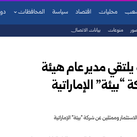
شعب
محليات
اقتصاد
سياسة
المحافظات
دو
ور
منوعات
بيانات الاتصال
ة يلتقي مدير عام هيئة
“بيئة” الإماراتية