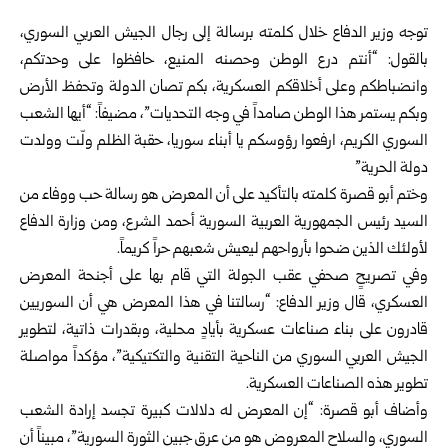
توجه وزير الدفاع خلال كلمته برسالة إلى رجال الجيش العربي السوري،
بالقول: “أنتم درع الوطن وحصنه المنيع، حافظوا على وحدتكم،
وانضباطكم وعلى أخلاقكم العسكرية، بكم تصان الدولة وتحفظ الأرض
وبكم يستمر هذا الوطن صامداً في وجه التحديات”، مضيفاً: “أيها الشعب
السوري الكريم، ارفعوا رؤوسكم يا أبناء سوريا، حقبة الظلم ولّت وولدت
دولة الحرية”
وختم أبو قصرة كلمته بالتأكيد على أن المعرض هو رسالة حب ووفاء من
السيد رئيس الجمهورية العربية السورية
أحمد الشرع
، ومن وزارة الدفاع
لأولئك الذين ضحوا بأرواحهم ليعيش شعبهم حراً كريماً.
وفي تصريحٍ صحفي عقب الجولة التي قام بها على أجنحة المعرض
العسكري، قال وزير الدفاع: “رسالتنا في هذا المعرض هي أن السوريين
قادرون على بناء صناعات عسكرية بأيادٍ محلية، وبقدرات ذاتية، لتطوير
الجيش العربي السوري من الناحية التقنية والتكتيكية”، مؤكداً مواصلة
تطوير هذه الصناعات العسكرية.
وأضاف أبو قصرة: “إن المعرض له دلالات كبيرة تجسد إرادة الشعب
السوري، والسلاح المعروض هو من عرق جبين الثورة السورية”، مبيناً أن