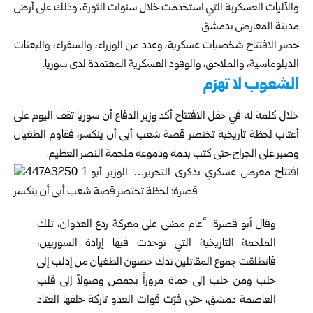
والآليات العسكرية التي استخدمت خلال سنوات الثورة، وذلك على أرض
مدينة المعارض بدمشق.
حضر الافتتاح شخصيات عسكرية، وعدد من الوزراء، والسفراء، والبعثات
الدبلوماسية، والملاحق، والوفود العسكرية المعتمدة لدى سوريا.
الشعوب لا تهزم
خلال كلمة له في حفل الافتتاح أكد
وزير الدفاع
أن سوريا تقف اليوم على
أعتاب لحظة تاريخية تختصر قصة شعب أبى أن ينكسر، فقاوم الطغيان
وصبر على الجراح حتى كتب بدمه ودموعه ملحمة النصر العظيم.
وقال أبو قصرة: “عام مضى على معركة ردع العدوان، تلك
الملحمة التاريخية التي توحدت فيها إرادة السوريين،
فانطلقت جموع المقاتلين تدك حصون الطغيان من إدلب إلى
حلب ومن حلب إلى حماة مروراً بحمص وصولاً إلى قلب
العاصمة دمشق، حتى فرّت قوات العدو تاركة خلفها العتاد