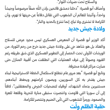
والسلاح تحت ضربات الثوار”.
وأضاف أبو قصرة: “دخلنا دمشق فاتحين بإذن الله صفّاً مرصوصاً وجيشاً
واحداً، وأثبتنا للعالم أن الشعوب التي تقاتل دفاعاً عن حريتها لا تهزم، وأن
الكرامة لا تشترى ولا تباع، إنما تنتزع بالحديد والنار”.
ولادة جيش جديد
أكد الوزير أبو قصرة أن المعرض العسكري ليس مجرد عرض للسلاح
والعتاد بل هو شاهد حي على ولادة جيش جديد خرج من رحم الثورة، من
الورشات الأولى تحت الحصار إلى التطوير العسكري الذي شق طريقه رغم
القيود وصولاً إلى غرف العمليات التي انطلقت من أقبية المنازل حتى
صارت مراكز قيادة محترفة.
وتابع أبو قصرة: “بعد مرور عام نتطلع لاستكمال الخطة الاستراتيجية لبناء
جيش يفتخر به كل السوريين، ويصون كرامتهم ويحفظ أبناءهم،
مستنيرين بدماء الشهداء، أوفياء لتضحيات الجرحى والمعتقلين”، لافتاً
إلى أن سوريا التي قاومت وانتصرت ستبقى منارة للحرية وقلعة للعزة
والصمود، ورمزاً للشعوب التي تأبى الضيم وتنتصر للكرامة.
حقبة الظلم ولّت