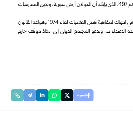
الأراضي المحيطة، في خرقٍ جديدٍ لقرار مجلس الأمن الدولي رقم 497، الذي يؤكد أن الجولان أرض سورية، ويدين الممارسات
ويواصل الاحتلال الإسرائيلي اعتداءاته على الأراضي السورية في انتهاك لاتفاقية فض الاشتباك لعام 1974 وقواعد القانون
ذه الاعتداءات، وتدعو المجتمع الدولي إلى اتخاذ موقف حازم
فيسبوك