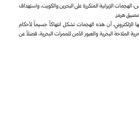
، الهجمات الإيرانية المتكررة على البحرين والكويت، واستهداف
 مضيق هرمز.
الإلكتروني، أن هذه الهجمات تشكل انتهاكاً جسيماً لأحكام
 مجلس الأمن رقم (2817)، التي تكفل حرية الملاحة البحرية والعبور الآمن للممرات البحرية، فضلاً عن
إيران، حيث تم الاتفاق على وقف إطلاق النار وإعادة فتح مضيق
ا، ووقوفها صفاً واحداً للتصدي لهذه الاعتداءات، مشيرة إلى
ها، وفقا للمادة (51) من ميثاق الأمم المتحدة، التي تكفل حق الدفاع عن النفس للدول، فردياً
تحفظ سيادتها وأمنها واستقرارها.
ذه الاعتداءات وتداعياتها، مؤكدة أن استمرار هذه الأعمال
سلم الإقليميين والدوليين، ويهدد سلامة الملاحة الدولية،
سيمة.
سيما مجلس الأمن، إلى إدانة هذه الاعتداءات والاضطلاع
ممرات الدولية، وضمان حرية الملاحة في مضيق هرمز دون قيود
لي، واتفاقية الأمم المتحدة لقانون البحار، باعتبار ذلك ركيزة