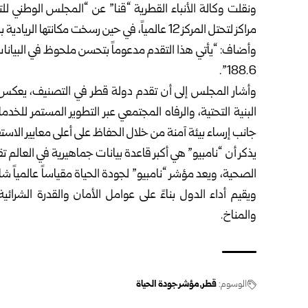
مراكز لتحتل المركز 12 عالمياً، في حين رسخت مكانتها الريادية بحلولها في المركز الثاني خليجياً”.
188.6”.
وأشار المجلس إلى أن تقدم دولة قطر في التصنيف، يعكس ن
البنية التحتية، والرفاه المجتمعي عبر التطوير المستمر للخ
جانب إرساء بيئة آمنة من خلال الحفاظ على أعلى معايير الاستقرا
يذكر أن “نامبيو” هي أكبر قاعدة بيانات جماهيرية في العالم
الصحية، ويعد مؤشر “نامبيو” لجودة الحياة مقياساً عالمياً شام
ويقيم أداء الدول بناءً على عوامل الأمان والقدرة الشرائ
والمناخ.
الوسوم:
قطر
مؤشر جودة الحياة