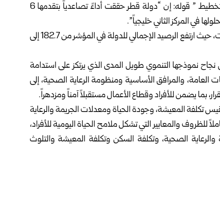
ونقلت وكالة الأنباء القطرية “قنا” عن “المجلس الوطني للتخطيط ” قوله: إن “دولة قطر حققت أداءً تصاعدياً بتقدمها 6
وأضاف: “يأتي هذا التقدم مدعوماً بتحسن ملحوظ في البيانات، حيث ارتفع الرصيد الإجمالي للدولة في المؤشر من 182.7 إلى
جاح نموذجها التنموي طويل المدى الذي يرتكز على استدامة
دمات العامة، والمرافق الأساسية ومنظومة الرعاية الصحية، إلى
ر، بما يضمن للأفراد وقطاع الأعمال مستقبلاً آمناً ومزدهراً.
 تقيس تكلفة المعيشة، وجودة الحياة ومعدلات الجريمة والرعاية
لاً للظروف والمعايير التي تشكل ملامح الحياة اليومية للأفراد،
ية والرعاية الصحية، وتكلفة السكن وتكلفة المعيشة والتلوث