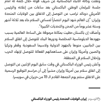
ونقلت وكالة الأنباء الباكستانية عن شريف قوله خلال كلمة له أمام
جلسة للبرلمان الوطني الباكستاني بعد ساعات من إعلانه والرئيس
الأمريكي دونالد ترامب عن التوصل إلى الاتفاق بين الولايات المتحدة
وإيران: “إن العالم شهد اليوم انتصاراً لمساعي السلام جاء بعد ثلاثة أشهر
وستة عشر يوماً من المحن والتحديات الكبيرة”.
وأضاف: إن باكستان حظيت بمكانة مرموقة على الساحة العالمية بسبب
جهودها الدبلوماسية المخلصة ودورها البناء للتوصل إلى اتفاق السلام
بين الجانبين، منوها بالجهود الدولية ولاسيما السعودية وقطر وتركيا
والصين وأمريكا وإيران على مساهماتهم الفعالة للتوصل لإنهاء الحرب
وإحلال السلام في المنطقة.
وأعلن رئيس الوزراء الباكستاني في وقت سابق اليوم الإثنين عن التوصل
إلى اتفاق سلام بين أمريكا وإيران مشيراً إلى أن مراسم ‏التوقيع ‏الرسمية
على الاتفاق ‏ستتم يوم الجمعة القادم الـ 19 من حزيران في ‏سويسرا‎.‎
الوسوم:
إيران
الولايات المتحدة
رئيس الوزراء الباكستاني