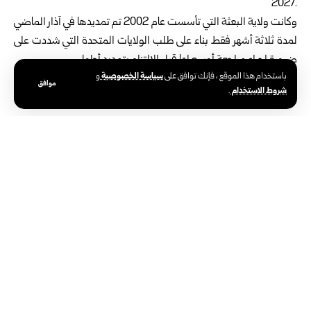
وكانت ولاية البعثة التي تأسست عام 2002 تم تمديدها في آذار الماضي
‏لمدة ثلاثة أشهر فقط بناء على طلب الولايات المتحدة التي شددت على
‏ضرورة إجراء مراجعة أوسع لها قبل الالتزام بتمديد أطول‎.‎
سياسة الخصوصية
باستخدام هذا الموقع ، فإنك توافق على
و
موافق
شروط الاستخدام
.
الوسوم:
أفغانستان
الأمم المتحدة
مجلس الأمن الدولي
الوكالة العربية السورية للأنباء – سانا
الوكالة الوطنية الرسمية للأخبار في سوريا،