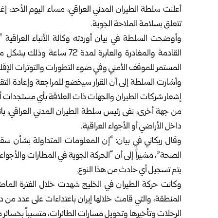
تتعلق بسلامة الملاحة الجوية.
وأوضحت السلطة في بيان أوردته وكالة الأنباء العراقية “و
القادمة والمغادرة والعابرة لمد
المستمر للموقف الأمني وفي ضوء التطورات والتوترات الإقليم
وأشارت السلطة إلى أن القرار سيخضع للمراجعة وإعادة الت
إشعار شركات الطيران والجهات ذات العلاقة بأي مستجدات أو
من جهة أخرى، نفى رئيس سلطة الطيران المدني العراقي، بان
داخل الأراضي أو الأجواء العراقية.
وقال ريكاني في بيان: “إن المعلومات المتداولة بشأن سقو
الصحة”، مشيراً إلى أن “الحركة الجوية في المطارات والأجواء
يتم تسجيل أي حادث من هذا النوع.
وكانت حركة الطيران في الخليج شهدت خلال الفترة الماضية 
المنطقة، والتي قامت خلالها إيران باعتداءات على عدد من دو
الرحلات وتأخيرها وتحويل مسارات الطائرات، متسبباً بخسائر م