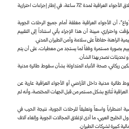
أعلنت سلطة الطيران المدني العراقي، مساء اليوم الأحد، إغلاق الأجواء العراقية لمدة 72 ساعة، في إطار إجراءات احترازية
اع”، أن الأجواء العراقية مغلقة أمام جميع الرحلات الجوية
ة 72 ساعة وذلك بشكل مؤقت واحترازي، مبينة أن هذا الإجراء يأتي استناداً إلى التقييم
ية الراهنة حفاظاً على سلامة وأمن الطيران المدني.
قييم بصورة مستمرة وفقاً لما يستجد من معطيات، على أن يتم
 تحديثات تصدر بهذا الشأن.
كين ريكاني، صحة الأنباء المتداولة بشأن سقوط طائرة مدنية
ط طائرة مدنية داخل الأراضي أو الأجواء العراقية عارية عن
 العراقية تُتابَع بشكل مستمر من قبل الجهات المختصة، وأنه لم
اضطراباً واسعاً وتعليقاً للرحلات الجوية، نتيجة الحرب في
ل الخليج العربي، ما أدى لإغلاق المجالات الجوية وإلغاء آلاف
الية كبيرة لشركات الطيران.