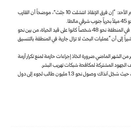
وقال خفر السواحل الإيطالي في بيان نقلته وكالة رويترز اليوم الأحد: “إن فرق الإنقاذ انتشلت 10 جثث”، موضحاً أن القارب
وأضاف البيان: إنه “وفقاً لأحدث المعطيات، أنقذ قارب صيد في المنطقة نحو 48 شخصاً كانوا على قيد الحياة، من بين نحو
يراً إلى أن “عمليات البحث لا تزال جارية في المنطقة بالتنسيق
ن الشهر الماضي ضرورة اتخاذ إجراءات حازمة لمنع تكرار ‏أزمة
يذكر أن القارة الأوروبية شهدت عام 2015 أزمة هجرة ولجوء، حيث سُجّل ‏آنذاك وصول نحو 1.3 مليون طالب لجوء إلى دول