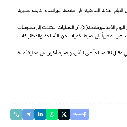
لال الأيام الثلاثة الماضية، في منطقة ميرانشاه التابعة لمديرية
وأوضح المتحدث باسم القوات المسلحة الباكستانية في بيان اليوم الأحد عبر منصة( x)، أن العمليات استندت إلى معلومات
حين، مشيراً إلى ضبط كميات من الأسلحة والذخائر كانت
وكانت الشرطة الباكستانية أعلنت في الـ 25 من أيار الماضي مقتل 16 مسلحاً على الأقل، وإصابة آخرين في عملية أمنية
فيسبوك