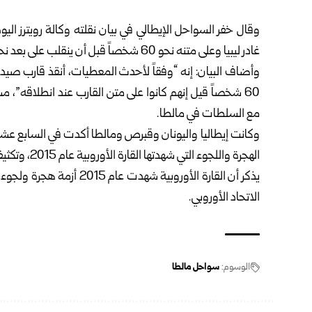
غادر ليبيا وعلى متنه نحو 60 شخصاً قبل أن ينقلب على بعد نحو 45 ميلاً بحرياً جنوب شرقي مالطا.
60 شخصاً قيل إنهم كانوا على متن القارب عند انطلاقه”، مش
مع السلطات في مالطا.
وكانت إيطاليا واليونان وقبرص ومالطا أكدت في السابع عشر م
الهجرة واللجوء التي شهدتها القارة الأوروبية عام 2015، وتكثيف الجهود المشتركة ‏لمكافحة شبكات تهريب البشر.‏
الاتحاد الأوروبي.
الوسوم:
سواحل مالطا