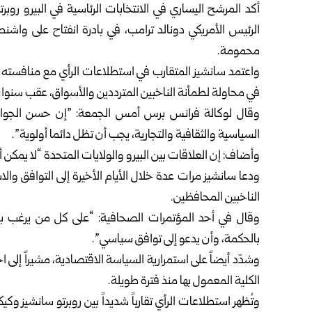
أكد
المرشح اليساري في الانتخابات الرئاسية في البيرو روبرت
الرئيس الأمريكي دونالد ترامب، في بادرة انفتاح على واشن
محمومة.
واعتمد سانشيز المتقارب في استطلاعات الرأي مع منافسته 
في محاولة لطمأنة الناخبين المترددين والأسواق، عقب سنو
وقال لوكالة فرانس برس أمس الجمعة: ‏”إن حسن الجوار، وا
السياسية والثقافية والتجارية، يجب أن تظل دائما أولوية”.
وأضاف: إن العلاقات بين البيرو والولايات المتحدة “لا يمكن أن
ودعا سانشيز مرات عدة خلال الأيام الأخيرة إلى التوافق والاس
الناخبين المحافظين.
وقال في أحد المؤتمرات الصحافية: “على كل من يرغب بال
بالحكمة، وأن يدعو إلى توافق سياسي”.
وشدّد أيضاً على استمرارية السياسة الاقتصادية، مشيراً إلى اح
الكلية المعمول بها منذ فترة طويلة.
وتُظهر استطلاعات الرأي تقارباً شديداً بين روبرتو سانشيز و