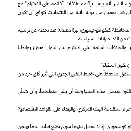
و سانشيز
، أنه يرغب بإقامة علاقات “قائمة على الاحترام” مع
طن قبل يومين من جولة ثانية من الانتخابات يُتوقع أن تكون
المحافظة كيكو فوجيموري، نبرة معتدلة عند تحدثه عن ترامب،
ات من الاضطرابات السياسية.
لعلاقات القائمة على الاحترام بين الدول، وتعزيز روابطنا
 تكون استثناءً”.
تقرار، متحفظاً على خطط التغيير الجذري التي تُثير قلق جزء من
فوز وتحمّل هذه المسؤولية أن يبقى متواضعاً، وأن يتحلّى
ترام استقلالية البنك المركزي، والإبقاء على القواعد الاقتصادية
كيكو فوجيموري، إذ لا يفصل بينهما سوى بضع نقاط، بينما تهيمن