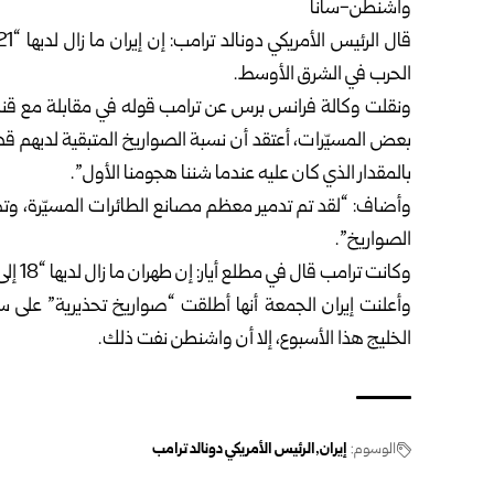
واشنطن-سانا
قال
الرئيس الأمريكي دونالد ترامب
: إن
إيران
الحرب في الشرق الأوسط.
ونقلت وكالة فرانس برس عن ترامب قوله في مقابلة مع قنا
بالمقدار الذي كان عليه عندما شننا هجومنا الأول”.
وأضاف: “لقد تم تدمير معظم مصانع الطائرات المسيّرة، وت
الصواريخ”.
وكانت ترامب قال في مطلع أيار: إن طهران ما زال لديها “18 إلى 19%” من مخزونها الصاروخي.
وأعلنت إيران الجمعة أنها أطلقت “صواريخ تحذيرية” على
الخليج هذا الأسبوع، إلا أن واشنطن نفت ذلك.
الوسوم:
إيران
الرئيس الأمريكي دونالد ترامب