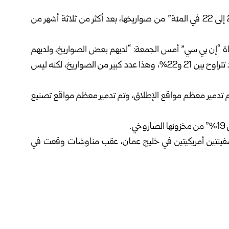
ما زال لديها “21 إلى 22 في المئة” من صواريخها، بعد أكثر من ثلاثة أشهر من
ة “إن بي سي” ‏أمس الجمعة: “لديهم بعض الصواريخ، ولديهم
بعض المسيّرات، أعتقد أن نسبة الصواريخ المتبقية لديهم قد تتراوح بين 21 و22%، وهذا عدد كبير من الصواريخ، لكنه ليس
م تدمير معظم مواقع الإطلاق، وتم تدمير معظم مواقع تصنيع
 سفينتين أمريكيتين في خليج عمان، عقب مناوشات وقعت في