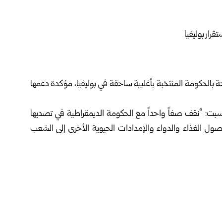
 بالحكومة المنتخبة بأغلبية ساحقة في بوليفيا، مؤكدة دعمها
لسبت: “نقف صفاً واحداً مع الحكومة الديمقراطية في تصديها
 وصول الغذاء والدواء والإمدادات الحيوية الأخرى إلى الشعب
الذي اتخذته أغلبية البوليفيين في صناديق الاقتراع لطي صفحة
ولون هذه الاحتجاجات بأموال تجارة المخدرات والجريمة
لي وكوستاريكا والدومينيكان والإكوادور والسلفادور وغيانا