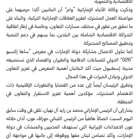
الاقتصادية والتنموية.
وذكرت وكالة الأنباء الإماراتية “وام” أن الجانبين أكدا حرصهما على
مواصلة العمل المشترك لتعزيز العلاقات الإماراتية التركية، والبناء على
ما تحقق من تطور في مختلف مسارات التعاون، وخاصة في إطار اتفاقية
الشراكة الاقتصادية الشاملة بين البلدين، بما يسهم في دعم التنمية
وتحقيق المصالح المشتركة.
كما تناول الاتصال مشاركة دولة الإمارات في معرض “ساها إكسبو
“026” الدولي للصناعات الدفاعية والطيران والفضاء الذي تستضيفه
مدينة إسطنبول حيث أكد الجانبان أهمية المعرض في تعزيز التعاون
الدولي وتبادل الخبرات في هذا المجال.
وتطرق الرئيسان أيضاً إلى عدد من القضايا والتطورات الإقليمية ذات
الاهتمام المشترك، مؤكدين أهمية تعزيز الاستقرار والتعاون في
المنطقة.
يشار إلى أن الرئيس الإماراتي محمد بن زايد آل نهيان، تلقى في وقت سابق
اليوم السبت اتصالاً هاتفياً من الرئيس اللبناني جوزاف عون، أدان خلاله
عون الاعتداءات الإيرانية التي تستهدف المدنيين والمنشآت في دولة
الإمارات، وأكد تضامن لبنان معها ووقوفه إلى جانبها في مواجهة أي