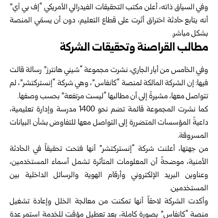
وفي السياق ذاته، أعلن مكتب التحقيقات الفيدرالي الأمريكي “إف بي آي”
أنه يتابع حادثة اختراق أثرت على قطاع التعليم، دون أن يسمّي المنصة
بشكل مباشر.
مطالب القراصنة وتحقيقات الشركة
وفي الخامس من أيار الجاري، نشرت مجموعة “شيني هانترز” رسالة قالت
فيها: إن الشركة المالكة لمنصة “كانفاس”، وهي شركة “إنستركتشر”، لم
تتواصل معها، مشيرةً إلى أن مطالبها “ليست مرتفعة” بحسب وصفها.
كما نشرت المجموعة قائمة تضم نحو 1400 مدرسة وإدارة تعليمية،
داعيةً المؤسسات المتضررة إلى التواصل معها للتفاوض بشأن البيانات
المسروقة.
من جهتها، أعلنت شركة “إنستركتشر” أنها فتحت تحقيقاً في الحادثة
الأمنية، موضحةً أن المعلومات المتأثرة تشمل أسماء المستخدمين،
وعناوين البريد الإلكتروني وأرقام الهوية والرسائل الداخلية بين
المستخدمين.
وأكدت الشركة لاحقاً أنها تمكنت من معالجة الخلل وإعادة تشغيل
منصة “كانفاس” بصورة كاملة، بعد تعطيل مؤقت للخدمة استمر عدة