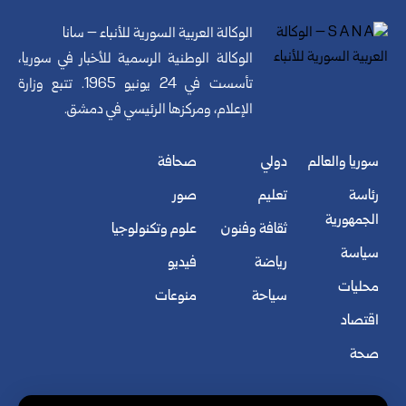
الوكالة العربية السورية للأنباء – سانا
الوكالة الوطنية الرسمية للأخبار في سوريا،
تأسست في 24 يونيو 1965. تتبع وزارة
الإعلام، ومركزها الرئيسي في دمشق.
سوريا والعالم
دولي
صحافة
رئاسة
تعليم
صور
الجمهورية
ثقافة وفنون
علوم وتكنولوجيا
سياسة
رياضة
فيديو
محليات
سياحة
منوعات
اقتصاد
صحة