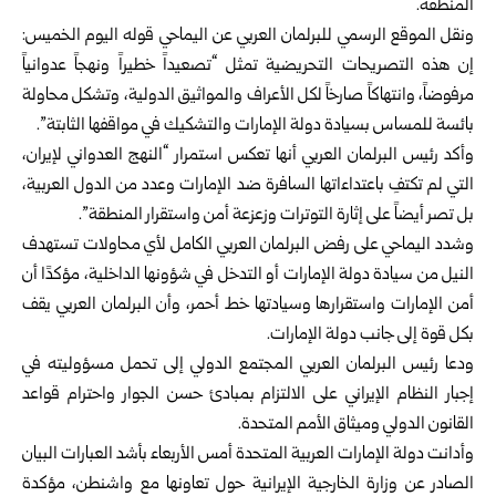
المنطقة.
ونقل الموقع الرسمي للبرلمان العربي عن اليماحي قوله اليوم الخميس:
إن هذه التصريحات التحريضية تمثل “تصعيداً خطيراً ونهجاً عدوانياً
مرفوضاً، وانتهاكاً صارخاً لكل الأعراف والمواثيق الدولية، وتشكل محاولة
بائسة للمساس بسيادة دولة الإمارات والتشكيك في مواقفها الثابتة”.
وأكد رئيس البرلمان العربي أنها تعكس استمرار “النهج العدواني لإيران،
التي لم تكتفِ باعتداءاتها السافرة ضد الإمارات وعدد من الدول العربية،
بل تصر أيضاً على إثارة التوترات وزعزعة أمن واستقرار المنطقة”.
وشدد اليماحي على رفض البرلمان العربي الكامل لأي محاولات تستهدف
النيل من سيادة دولة الإمارات أو التدخل في شؤونها الداخلية، مؤكدًا أن
أمن الإمارات واستقرارها وسيادتها خط أحمر، وأن البرلمان العربي يقف
بكل قوة إلى جانب دولة الإمارات.
ودعا رئيس البرلمان العربي المجتمع الدولي إلى تحمل مسؤوليته في
إجبار النظام الإيراني على الالتزام بمبادئ حسن الجوار واحترام قواعد
القانون الدولي وميثاق الأمم المتحدة.
وأدانت دولة الإمارات العربية المتحدة أمس الأربعاء بأشد العبارات البيان
الصادر عن وزارة الخارجية الإيرانية حول تعاونها مع واشنطن، مؤكدة