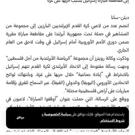
دبلن-سانا
انضم عدد من لاعبي كرة القدم الإيرلنديين البارزين إلى مجموعة من
المشاهير في حملة تحث جمهورية أيرلندا على مقاطعة مباراة مقررة
ضمن دوري الأمم الأوروبية أمام إسرائيل في وقت لاحق من العام
الجاري.
وذكرت وكالة رويترز أن مجموعة “الرياضة الأيرلندية من أجل فلسطين”
وجهت رسالة مفتوحة إلى الاتحاد الأيرلندي لكرة القدم تتهم إسرائيل
بالانخراط في “إبادة جماعية” خلال حربها على غزة، وبانتهاك لوائح
الاتحادين الأوروبي (اليويفا) والدولي (الفيفا)، عبر السماح للفرق بإقامة
مباريات على أراض فلسطينية محتلة”.
ووقع على الرسالة، التي حملت عنوان “أوقفوا المباراة”، لاعبون في
الدوري الأيرلندي، إلى جانب المدرب السابق للمنتخب الأول برايان كير،
سياسة الخصوصية
باستخدام هذا الموقع ، فإنك توافق على
و
وأفضل لاعبة مرتين سابقاً لويز كوين.
موافق
شروط الاستخدام
.
كما ضمت قائمة الموقعين أسماء ثقافية وفنية معروفة، من بينها فرقة
الروك الأيرلندية “فونتينز دي.سي” إضافة إلى الممثل الذي تم ترشيحه