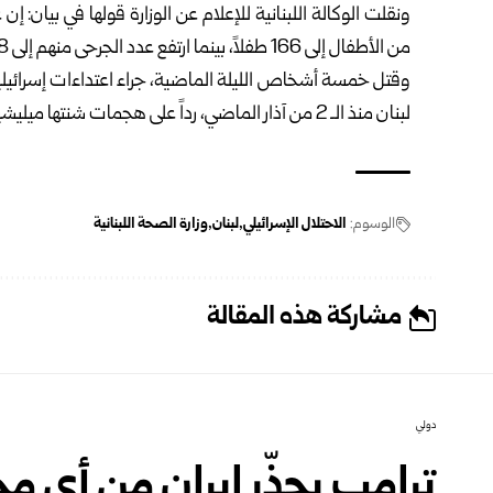
من الأطفال إلى 166 طفلاً، بينما ارتفع عدد الجرحى منهم إلى 648 طفلاً.
وقتل خمسة أشخاص الليلة الماضية، جراء اعتداءات إسرائيلي
لبنان منذ الـ 2 من آذار الماضي، رداً على هجمات شنتها ميليشيا “حزب الله”، ما أسفر عن مقتل وإصابة الآلاف بينهم سوريون.
الوسوم:
الاحتلال الإسرائيلي
لبنان
وزارة الصحة اللبنانية
مشاركة هذه المقالة
دولي
ترامب يحذّر إيران من أي م