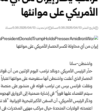
الأمريكي على موانئها
تاريخ النشر: 2026/04/13 6:36 مساءً
اخر تحديث: 2026/04/13 6:36 مساءً
واشنطن-سانا
حذّر الرئيس الأمريكي دونالد ترامب اليوم الإثنين من أن ق
الحصار الذي أعلنت واشنطن أنها ستفرضه على موانئها اعتباراً م
ونقلت فرانس برس عن ترامب قوله في منشور على منصة “ت
سيتم القضاء عليها فوراً” في إشارة ضمنية إلى الزوارق الهجومي
وذكّر الرئيس الأمريكي، أن السفن الأكبر للبحرية الإيرانية “ق
اعتمدته الولايات المتحدة حيال مراكب مهرّبي المخدرات في ا