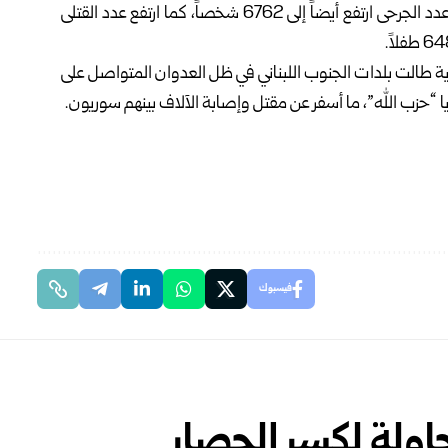
ونقلت الوكالة اللبنانية للإعلام عن الوزارة قولها في بيان: إن عدد الجرحى ارتفع أيضاً إلى 6762 شخصاً، كما ارتفع عدد القتلى
ة طالت بلدات الجنوب اللبناني في ظل العدوان المتواصل على
فيسبوك
حاولة لكسر الحصار