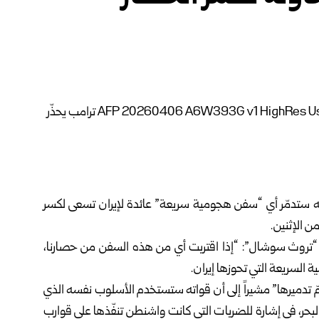
واته ستدمّر أي “سفن هجومية سريعة” عائدة لإيران تسعى لكسر
ن الإثنين.
روث سوشال”: “إذا اقتربت أي من هذه السفن من حصارنا،
ة السريعة التي تحوزها إيران.
د تمّ تدميرها” مشيراً إلى أن قواته ستستخدم الأسلوب نفسه الذي
لبحر، في إشارة للضربات التي كانت واشنطن تنفّذها على قوارب