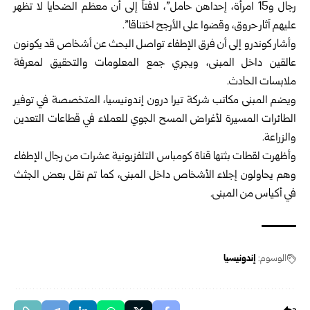
رجال و15 امرأة، إحداهن حامل”، لافتاً إلى أن معظم الضحايا لا تظهر
عليهم آثار حروق، وقضوا على الأرجح اختناقا”.
وأشار كوندرو إلى أن فرق الإطفاء تواصل البحث عن أشخاص قد يكونون
عالقين داخل المبنى، ويجري جمع المعلومات والتحقيق لمعرفة
ملابسات الحادث.
ويضم المبنى مكاتب شركة تيرا درون إندونيسيا، المتخصصة في توفير
الطائرات المسيرة لأغراض المسح الجوي للعملاء في قطاعات التعدين
والزراعة.
وأظهرت لقطات بثتها قناة كومباس التلفزيونية عشرات من رجال الإطفاء
وهم يحاولون إجلاء الأشخاص داخل المبنى، كما تم نقل بعض الجثث
في أكياس من المبنى.
الوسوم:
إندونيسيا