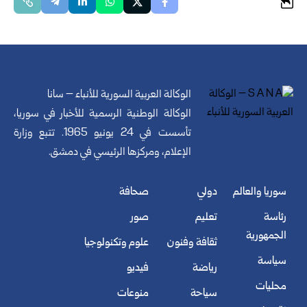
الوكالة العربية السورية للأنباء – سانا
الوكالة الوطنية الرسمية للأخبار في سوريا،
تأسست في 24 يونيو 1965. تتبع وزارة
الإعلام، ومركزها الرئيسي في دمشق.
سوريا والعالم
دولي
صحافة
رئاسة
تعليم
صور
الجمهورية
ثقافة وفنون
علوم وتكنولوجيا
سياسة
رياضة
فيديو
محليات
سياحة
منوعات