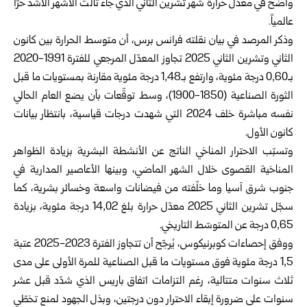
واضح في معدّل حرارة شهر تشرين الثاني الذي جاء ثالث الأشهر الأشد حرّاً
عالمياً.
وذكر المرصد في بيان نقلته فرانس برس، أن متوسط الحرارة بين كانون
الثاني وتشرين الثاني 2025 تجاوز المعدّل المرجعي للفترة 1991-2020
بـ0,60 درجة مئوية، وارتفع بـ1,48 درجة مئوية مقارنة بمستويات ما قبل
الثورة الصناعية (1850-1900)، وسط توقّعات بأن يضع العام الحالي
نفسه مباشرة خلف 2024 التي شهدت درجات قياسية، بانتظار بيانات
كانون الأول.
وتسبّب الاحترار المناخي الناتج عن الأنشطة البشرية بزيادة الظواهر
المناخية القصوى خلال الشهر الماضي، وبينها الأعاصير المدارية في
جنوب شرق آسيا وما خلّفته من فيضانات واسعة وخسائر بشرية، كما
سجّل تشرين الثاني 2025 معدّل حرارة بلغ 14,02 درجة مئوية، بزيادة
0,65 درجة عن المتوسّط التاريخي.
ووفق إحصاءات كوبرنيكوس، يُرجّح أن تتجاوز الفترة 2023-2025 عتبة
1,5 درجة مئوية فوق مستويات ما قبل الصناعية للمرة الأولى على مدى
ثلاث سنوات متتالية، رغم التزامات اتفاق باريس الذي شدّد قبل عشر
سنوات على ضرورة إبقاء الاحترار دون درجتين، وبذل الجهود لمنع تخطّي