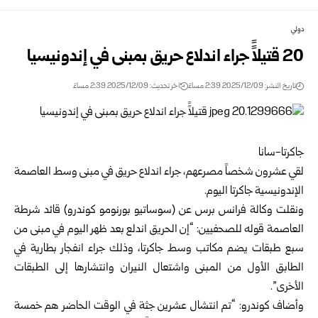
دولي
20 قتيلاًً جراء اندلاع حريق بمبنى في إندونيسيا
تاريخ النشر: 2025/12/09 2:39 مساءً
اخر تحديث: 2025/12/09 2:39 مساءً
جاكرتا-سانا
لقي عشرون شخصاً مصرعهم، جراء اندلاع حريق في مبنى وسط العاصمة
الإندونيسية جاكرتا اليوم.
ونقلت وكالة فرانس برس عن (سوساتيو بورنومو كوندرو) قائد شرطة
العاصمة قوله للصحفيين: “إن الحريق اندلع بعد ظهر اليوم في مبنى من
سبع طبقات يضم مكاتب وسط جاكرتا، وذلك جراء انفجار بطارية في
الطابق الأول من المبنى واشتعال النيران وانتشارها إلى الطبقات
الأخرى”.
وأضاف كوندرو: “تم انتشال عشرين جثة في الوقت الحاضر هم خمسة