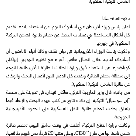
باكو-انقرة-سانا
أعلن رئيس وزراء أذربيجان علي أسادوف اليوم، عن استعداد بلاده لتقديم
كل أشكال المساعدة في عمليات البحث عن حطام طائرة الشحن التركية
المنكوبة في جورجيا.
وذكرت رئاسة الوزراء الأذربيجانية في بيان نقلته وكالة أنباء الأناضول أن
أسادوف أعرب، خلال اتصال هاتفي، أجراه مع نظيره الجورجي إيراكلي
كوباخيدزه، عن استعداد فرق وزارة الحالات الطارئة الأذربيجانية للتوجه
إلى منطقة تحطم الطائرة وتقديم كل الدعم اللازم لأعمال البحث والإنقاذ،
عن طائرة الشحن التركية المنكوبة.
من جانبه، قال وزير الخارجية التركي، هاكان فيدان، في تدوينة على منصة
“إن سوسيال” التركية: إن بلاده تتابع عن كثب جهود البحث والإنقاذ فيما
يتعلق بحادث تحطم طائرة النقل العسكرية على الحدود الأذربيجانية
الجورجية.
وكانت وزارة الدفاع التركية، أعلنت في وقت سابق اليوم، تحطم طائرة
شحن تابعة لها من طراز “C130″، وعلى متنها 20 فرداً، بمن فيهم طاقمها،