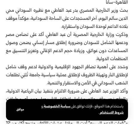
القاهرة-سانا
بحث
وزير الخارجية المصري
بدر عبد العاطي مع نظيره السوداني محي
الدين سالم اليوم، آخر المستجدات على الساحة السودانية، مؤكداً موقف
بلاده الداعم لوحدة السودان واستقراره.
وذكرت وزارة الخارجية المصرية أن عبد العاطي أكد على تضامن مصر
ودعمها الشامل للسودان وضرورة إطلاق مسار إنساني يضمن وصول
المساعدات دون عوائق، وزيادة حجم الدعم الإغاثي وتعزيز التنسيق مع
المنظمات الدولية.
وشدد على أهمية تضافر الجهود الإقليمية والدولية لدعم وقف شامل
لإطلاق النار وتهيئة الظروف لإطلاق عملية سياسية جامعة تُلبّي تطلعات
الشعب السوداني في الأمن والاستقرار والتنمية.
وأكد الوزير عبد العاطي على ضرورة الالتزام بتنفيذ بيان الرباعية الدولية،
والدفع نحو وقف دائم وشامل لإطلاق النار يحول دون أي محاولات
سياسة الخصوصية
باستخدام هذا الموقع ، فإنك توافق على
و
تستهدف تقسيم البلاد أو الإضرار بمؤسساتها الوطنية.
موافق
شروط الاستخدام
.
ويشهد السودان منذ نيسان عام 2023 اشتباكات عنيفة بين الجيش
و”قوات الدعم السريع” أدت إلى مقتل عشرات الآلاف، ونزوح أكثر من 12
مليون شخص، وشهدت مدينة الفاشر كبرى مدن إقليم دارفور غرب